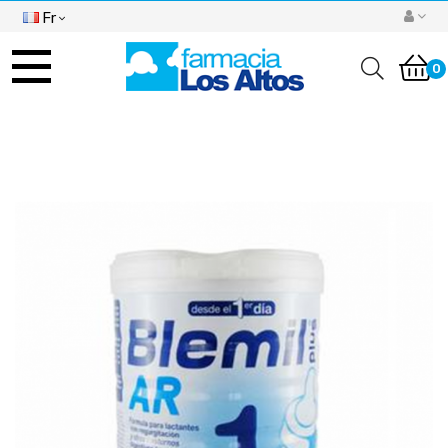
Fr
Basculer
la
0
navigation