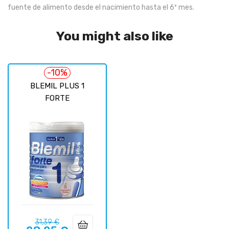
fuente de alimento desde el nacimiento hasta el 6º mes.
You might also like
-10%
BLEMIL PLUS 1
FORTE
Prix
Prix
31,39 €