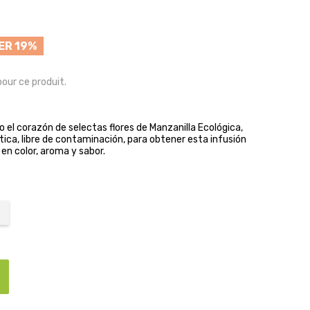
ER 19%
pour ce produit.
o el corazón de selectas flores de Manzanilla Ecológica,
ica, libre de contaminación, para obtener esta infusión
en color, aroma y sabor.