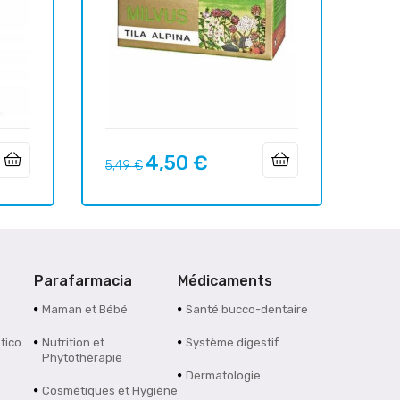
4,50 €
Prix
Prix
5,49 €
habituel
Parafarmacia
Médicaments
Maman et Bébé
Santé bucco-dentaire
tico
Nutrition et
Système digestif
Phytothérapie
Dermatologie
Cosmétiques et Hygiène