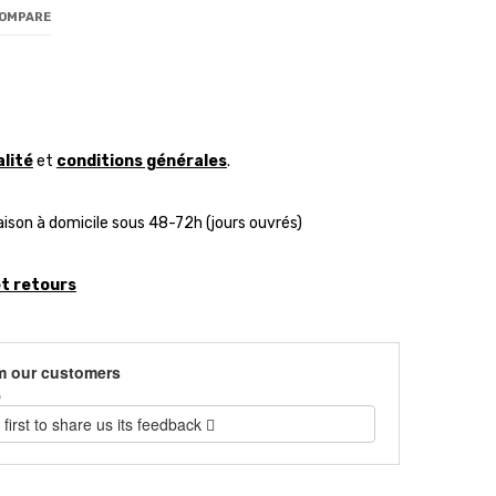
COMPARE
alité
et
conditions générales
.
aison à domicile sous 48-72h (jours ouvrés)
et retours
m our customers
)
 first to share us its feedback