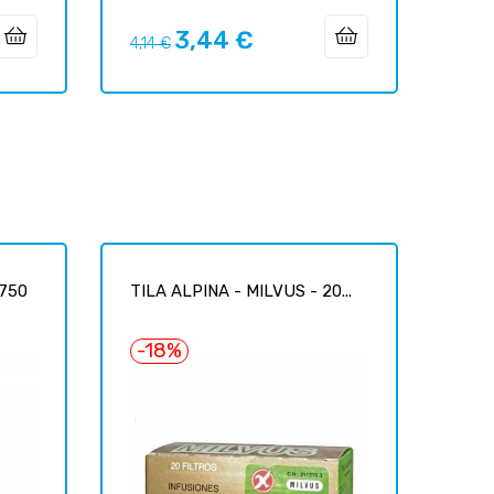
3,44 €
Prix
Prix
4,14 €
habituel
 750
TILA ALPINA - MILVUS - 20...
-18%