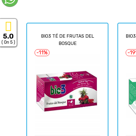
5.0
BIO3 TÉ DE FRUTAS DEL
BIO
( On 5 )
BOSQUE
-11%
-1