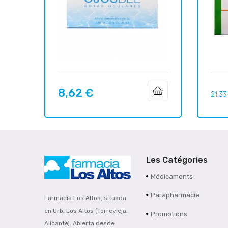
8,62 €
Prix
Prix
21,33
habit
Les Catégories
Médicaments
Parapharmacie
Farmacia Los Altos, situada
en Urb. Los Altos (Torrevieja,
Promotions
Alicante). Abierta desde