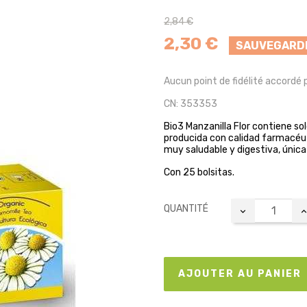
2,84 €
2,30 €
SAUVEGARD
Aucun point de fidélité accordé 
CN: 353353
Bio3 Manzanilla Flor contiene sol
producida con calidad farmacéut
muy saludable y digestiva, única 
Con 25 bolsitas.
QUANTITÉ
AJOUTER AU PANIER