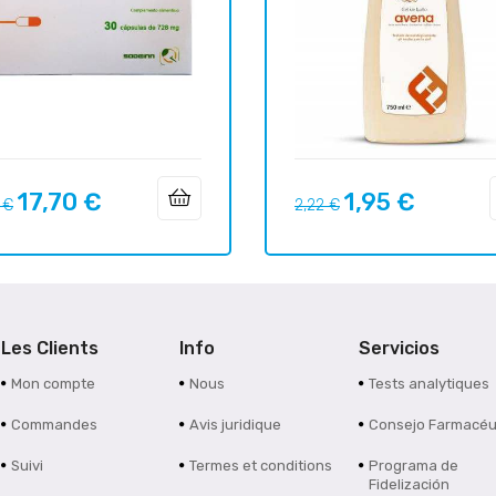
17,70 €
1,95 €
Prix
Prix
Prix
 €
2,22 €
uel
habituel
Les Clients
Info
Servicios
Mon compte
Nous
Tests analytiques
Commandes
Avis juridique
Consejo Farmacéu
Suivi
Termes et conditions
Programa de
Fidelización