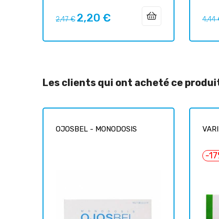
2,20 €
Prix
Prix
Prix
2,47 €
4,44
habituel
habit
Les clients qui ont acheté ce produ
OJOSBEL - MONODOSIS
VAR
-1