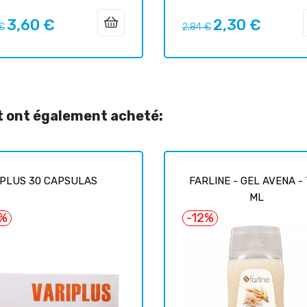
3,60 €
2,30 €
Prix
Prix
Prix
 €
2,84 €
uel
habituel
it ont également acheté:
IPLUS 30 CAPSULAS
FARLINE - GEL AVENA -
ML
7%
-12%