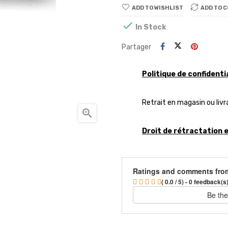
ADD TO WISHLIST
ADD TO 

In Stock
Partager
Politique de confidenti
Retrait en magasin ou livr

Droit de rétractation 
Ratings and comments fro
( 0.0 / 5) - 0 feedback(s
Be the