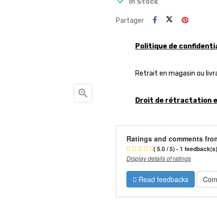
In Stock
Partager
Politique de confidenti
Retrait en magasin ou livr

Droit de rétractation 
Ratings and comments fro
( 5.0 / 5) - 1 feedback(s
Display details of ratings
Read feedbacks
Com