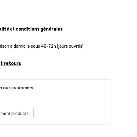
alité
et
conditions générales
.
aison à domicile sous 48-72h (jours ouvrés)
et retours
m our customers
)
ment product