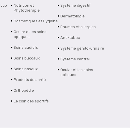
tico
Nutrition et
Système digestif
Phytothérapie
Dermatologie
Cosmétiques et Hygiène
Rhumes et allergies
Ocular et les soins
optiques
Anti-tabac
Soins auditifs
Système génito-urinaire
Soins buccaux
Système central
Soins nasaux
Ocular et les soins
optiques
Produits de santé
Orthopédie
Le coin des sportifs