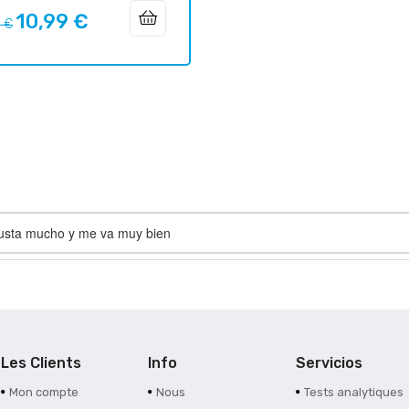
10,99 €
Prix
8 €
uel
gusta mucho y me va muy bien
Les Clients
Info
Servicios
Mon compte
Nous
Tests analytiques