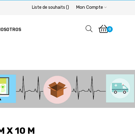
Mon Compte
Liste de souhaits
(
)
0
NOSOTROS
M X 10 M