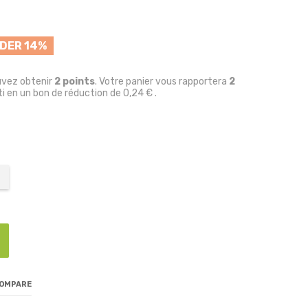
DER 14%
uvez obtenir
2
points
. Votre panier vous rapportera
2
i en un bon de réduction de
0,24 €
.
COMPARE