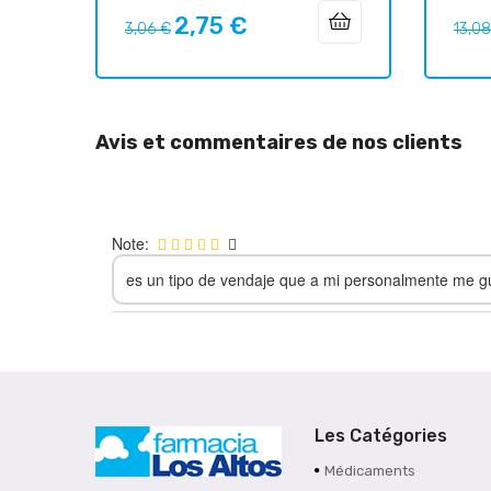
2,75 €
Prix
Prix
Prix
3,06 €
13,0
habituel
habit
Avis et commentaires de nos clients
Note:
es un tipo de vendaje que a mi personalmente me 
Les Catégories
Médicaments