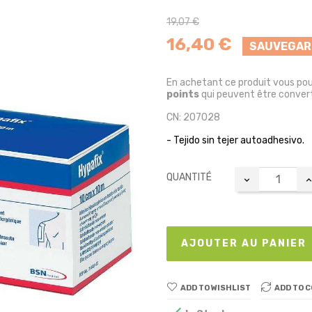
19,07 €
16,40 €
SAUVEGAR
En achetant ce produit vous po
points
qui peuvent être convert
CN: 207028
- Tejido sin tejer autoadhesivo.
QUANTITÉ
AJOUTER AU PANIER
ADD TO WISHLIST
ADD TO 
