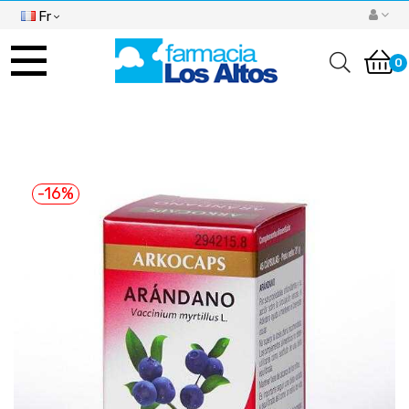
Fr
Basculer
la
0
navigation
-16%