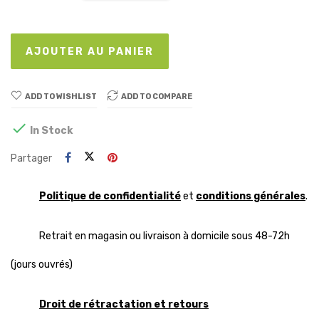
AJOUTER AU PANIER
ADD TO WISHLIST
ADD TO COMPARE

In Stock
Partager
Politique de confidentialité
et
conditions générales
.
Retrait en magasin ou livraison à domicile sous 48-72h
(jours ouvrés)
Droit de rétractation et retours