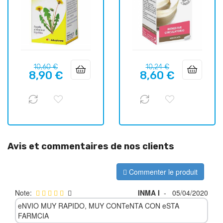
Prix
Prix
Prix
Prix
10,60 €
10,24 €
8,90 €
8,60 €
habituel
habituel
Avis et commentaires de nos clients
Commenter le produit
Note:
INMA I
-
05/04/2020
eNVIO MUY RAPIDO, MUY CONTeNTA CON eSTA
FARMCIA