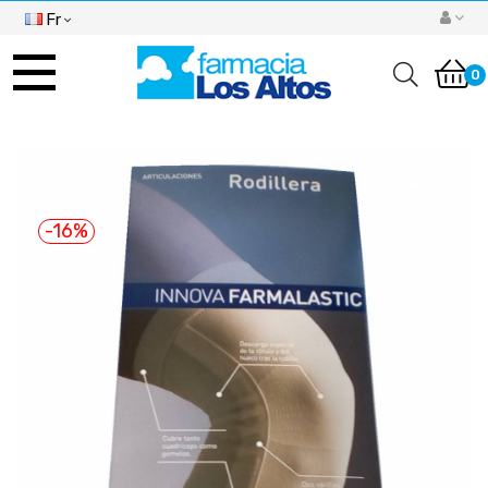
Fr
Basculer
la
0
navigation
-16%