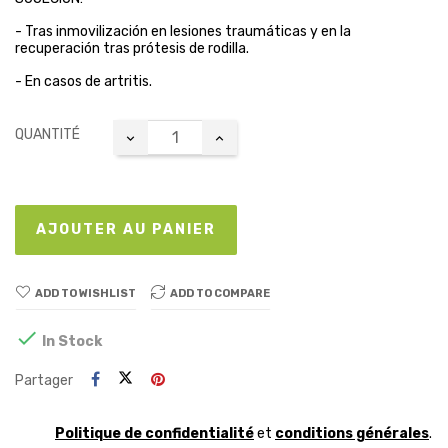
- Tras inmovilización en lesiones traumáticas y en la
recuperación tras prótesis de rodilla.
- En casos de artritis.
QUANTITÉ
AJOUTER AU PANIER
ADD TO WISHLIST
ADD TO COMPARE

In Stock
Partager
Politique de confidentialité
et
conditions générales
.