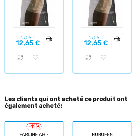
Prix
Prix
Prix
Prix
15,06 €
15,06 €
12,65 €
12,65 €
habituel
habituel
Les clients qui ont acheté ce produit ont
également acheté:
-11%
FARLINE AH -
NUROFEN