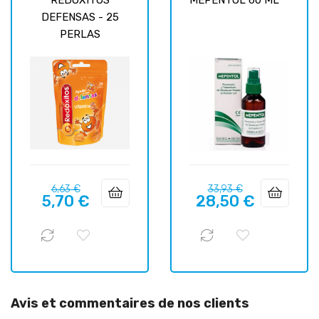
DEFENSAS - 25
PERLAS
Prix
Prix
Prix
Prix
6,63 €
33,93 €
5,70 €
28,50 €
habituel
habituel
Avis et commentaires de nos clients