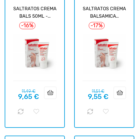
SALTRATOS CREMA
SALTRATOS CREMA
BALS 50ML -...
BALSAMICA...
-16%
-17%
Prix
Prix
Prix
Prix
11,49 €
11,51 €
9,65 €
9,55 €
habituel
habituel