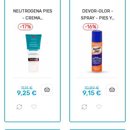
NEUTROGENA PIES
DEVOR-OLOR -
- CREMA...
SPRAY - PIES Y...
-17%
-16%
Prix
Prix
Prix
Prix
11,14 €
10,89 €
9,25 €
9,15 €
habituel
habituel