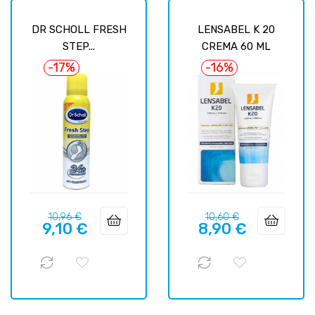
DR SCHOLL FRESH
LENSABEL K 20
STEP...
CREMA 60 ML
-17%
-16%
Prix
Prix
Prix
Prix
10,96 €
10,60 €
9,10 €
8,90 €
habituel
habituel