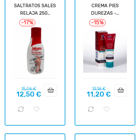
SALTRATOS SALES
CREMA PIES
RELAJA 250...
DUREZAS -...
-17%
-15%
Prix
Prix
Prix
Prix
15,06 €
13,18 €
12,50 €
11,20 €
habituel
habituel