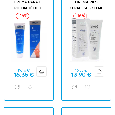
CREMA PARA EL
CREMA PIES
PIE DIABÉTICO...
XÉRIAL 30 - 50 ML
-16%
-16%
Prix
Prix
Prix
Prix
19,46 €
16,55 €
16,35 €
13,90 €
habituel
habituel