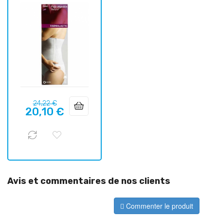
Prix
Prix
24,22 €
20,10 €
habituel
Avis et commentaires de nos clients
Commenter le produit