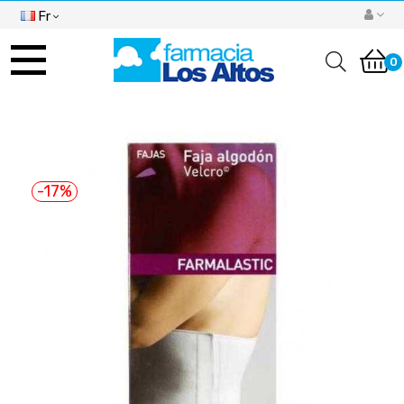
Fr
Basculer
la
0
navigation
-17%