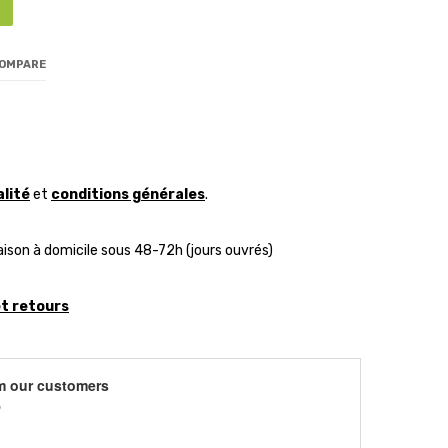
COMPARE
alité
et
conditions générales
.
aison à domicile sous 48-72h (jours ouvrés)
et retours
m our customers
)