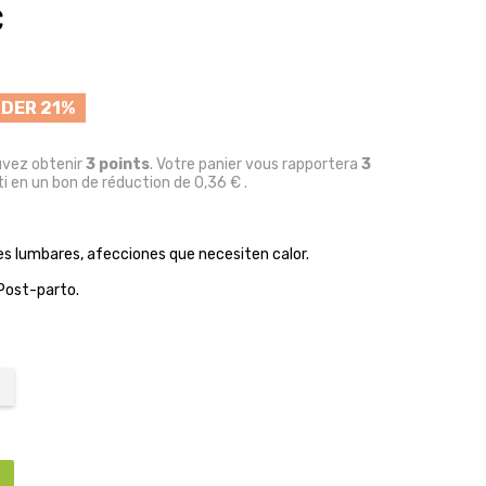
C
DER 21%
uvez obtenir
3
points
. Votre panier vous rapportera
3
i en un bon de réduction de
0,36 €
.
es lumbares, afecciones que necesiten calor.
Post-parto.