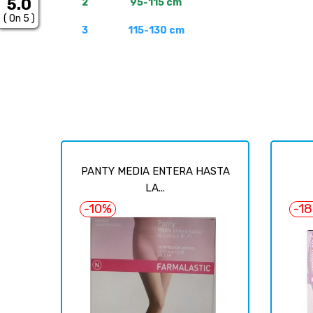
5.0
2 95-115 cm
( On 5 )
3 115-130 cm
PANTY MEDIA ENTERA HASTA
LA...
-10%
-1