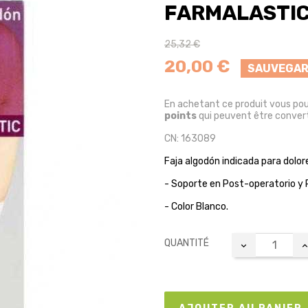
FARMALASTI
25,32 €
20,00 €
SAUVEGAR
En achetant ce produit vous po
points
qui peuvent être convert
CN: 163089
Faja algodón indicada para dolor
- Soporte en Post-operatorio y 
- Color Blanco.
QUANTITÉ