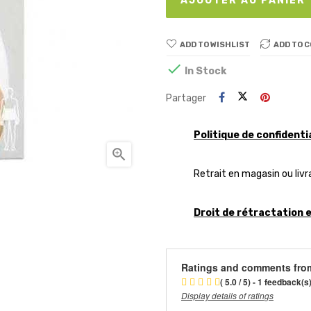
AJOUTER AU PANIER
ADD TO WISHLIST
ADD TO 

In Stock
Partager
Politique de confidenti

Retrait en magasin ou livr
Droit de rétractation 
Ratings and comments fro
( 5.0 / 5) - 1 feedback(s
Display details of ratings