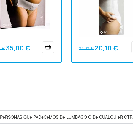
35,00 €
20,10 €
Prix
Prix
Prix
8 €
24,22 €
uel
habituel
AS PeRSONAS QUe PADeCeMOS De LUMBAGO O De CUALQUIeR OT