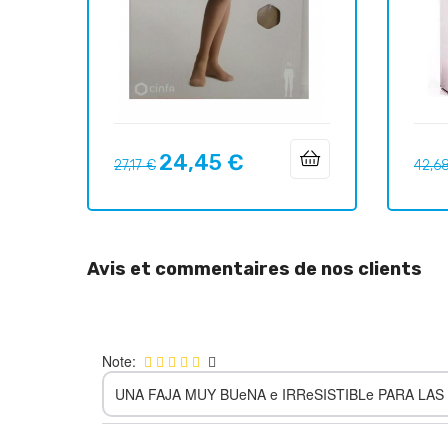
24,45 €
Prix
Prix
Prix
27,17 €
42,6
habituel
habit
Avis et commentaires de nos clients
Note:
UNA FAJA MUY BUeNA e IRReSISTIBLe PARA L