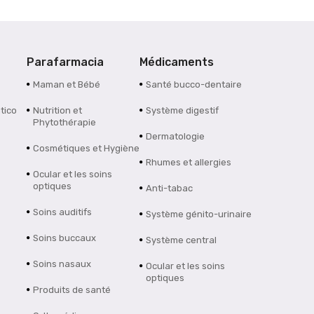
Parafarmacia
Médicaments
Maman et Bébé
Santé bucco-dentaire
tico
Nutrition et
Système digestif
Phytothérapie
Dermatologie
Cosmétiques et Hygiène
Rhumes et allergies
Ocular et les soins
optiques
Anti-tabac
Soins auditifs
Système génito-urinaire
Soins buccaux
Système central
Soins nasaux
Ocular et les soins
optiques
Produits de santé