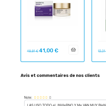
41,00 €
Prix
Prix
Prix
48,81 €
13,01
habituel
habit
Avis et commentaires de nos clients
Note:
LAS USO TODO eL INVIeRNO Y Me VAN MUY BIeN