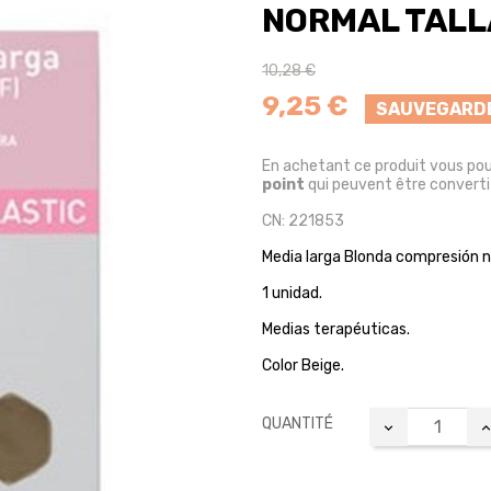
NORMAL TALL
10,28 €
9,25 €
SAUVEGARDE
En achetant ce produit vous po
point
qui peuvent être converti
CN: 221853
Media larga Blonda compresión n
1 unidad.
Medias terapéuticas.
Color Beige.
QUANTITÉ