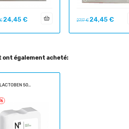
24,45 €
24,45 €
Prix
Prix
Prix
 €
27,17 €
uel
habituel
it ont également acheté:
LACTOBEN 50...
7%