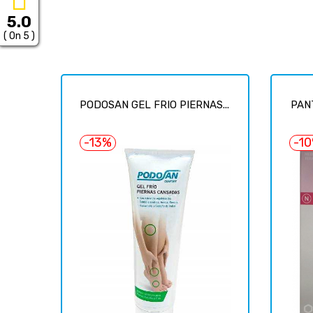
5.0
( On 5 )
PODOSAN GEL FRIO PIERNAS...
PAN
-13%
-1