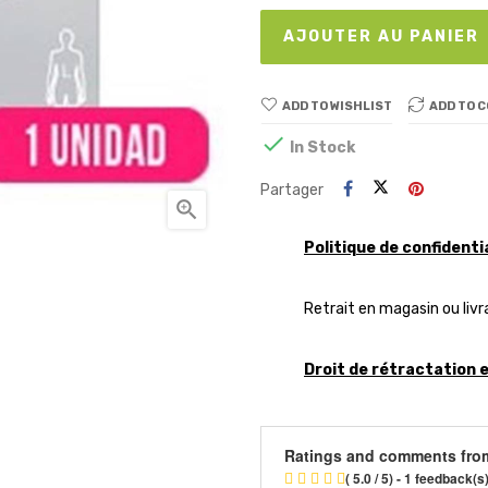
AJOUTER AU PANIER
ADD TO WISHLIST
ADD TO 

In Stock
Partager

Politique de confidenti
Retrait en magasin ou livr
Droit de rétractation 
Ratings and comments fro
( 5.0 / 5) - 1 feedback(s