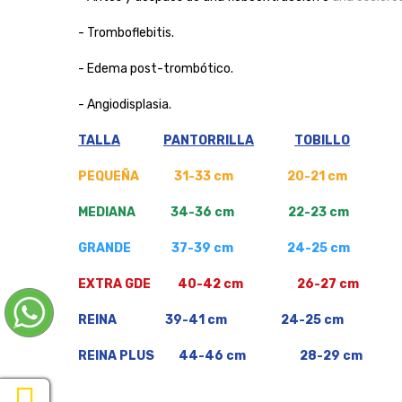
- Tromboflebitis.
- Edema post-trombótico.
- Angiodisplasia.
TALLA
PANTORRILLA
TOBILLO
PEQUEÑA 31-33 cm 20-21 cm
MEDIANA 34-36 cm 22-23 cm
GRANDE 37-39 cm 24-25 cm
EXTRA GDE 40-42 cm 26-27 cm
REINA 39-41 cm 24-25 cm
REINA PLUS 44-46 cm 28-29 cm