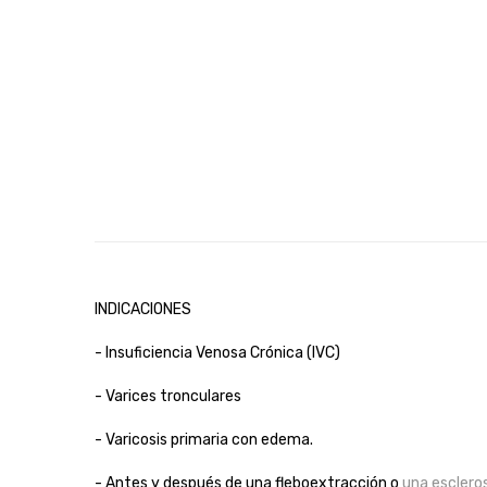
INDICACIONES
- Insuficiencia Venosa Crónica (IVC)
- Varices tronculares
- Varicosis primaria con edema.
- Antes y después de una fleboextracción o
una esclero