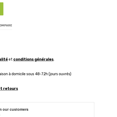
COMPARE
alité
et
conditions générales
.
aison à domicile sous 48-72h (jours ouvrés)
et retours
m our customers
)