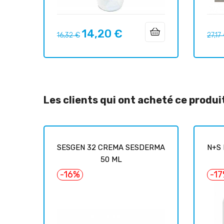
14,20 €
Prix
Prix
Prix
16,32 €
27,17
habituel
habit
Les clients qui ont acheté ce produ
SESGEN 32 CREMA SESDERMA
N+S 
50 ML
-16%
-1