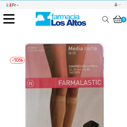
Fr
Basculer
la
0
navigation
-10%