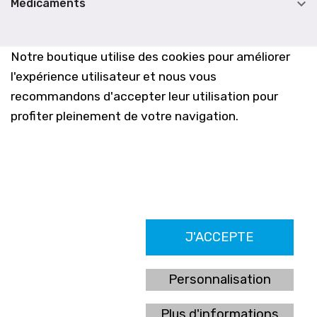

Médicaments
Notre boutique utilise des cookies pour améliorer
l'expérience utilisateur et nous vous
recommandons d'accepter leur utilisation pour
profiter pleinement de votre navigation.
Farmacia Los Altos nº756
J'ACCEPTE
Ldo. Alfredo Aparicio Grau 22555408K
N. Col. Colegio Oficial de Farmacéuticos de Alicante 4327
Nº de autorización A-790-F
Personnalisation
C/ Moncayo, 97 (Vistalmar) Urb. Los Altos
03185 Torrevieja, Alicante (España)
Plus d'informations