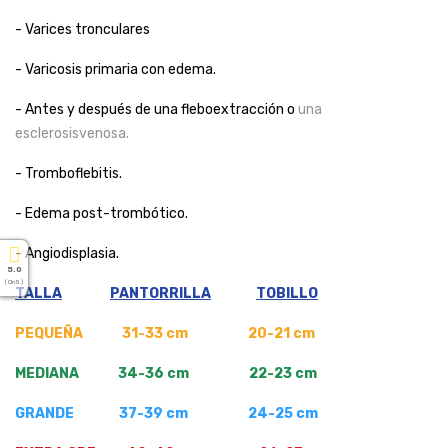
- Varices tronculares
- Varicosis primaria con edema.
- Antes y después de una fleboextracción o
una
esclerosisvenosa.
- Tromboflebitis.
- Edema post-trombótico.
- Angiodisplasia.
5.0
( On 5 )
TALLA
PANTORRILLA
TOBILLO
PEQUEÑA 31-33 cm 20-21 cm
MEDIANA 34-36 cm 22-23 cm
GRANDE 37-39 cm 24-25 cm