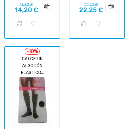
Prix
Prix
Prix
Prix
16,32 €
24,72 €
14,20 €
22,25 €
habituel
habituel
-10%
CALCETIN
ALGODÓN
ELASTICO...