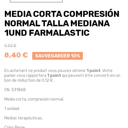
MEDIA CORTA COMPRESIÓN
NORMAL TALLA MEDIANA
1UND FARMALASTIC
9,33 €
8,40 €
SAUVEGARDER 10%
En achetant ce produit vous pouvez obtenir
1
point
. Votre
panier vous rapportera
1
point
qui peuvent être converti en un
bon de réduction de
0,12 €
.
CN: 331868
Media corta, compresión normal.
1 unidad.
Medias terapéuticas.
Color Beige.