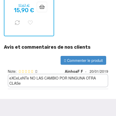
Prix
Prix
17,67 €
15,90 €
habituel
Avis et commentaires de nos clients
Commenter le produit
Note:
AinhoaF F
-
20/01/2019
eXCeLeNTe NO LAS CAMBIO POR NINGUNA OTRA
CLASe