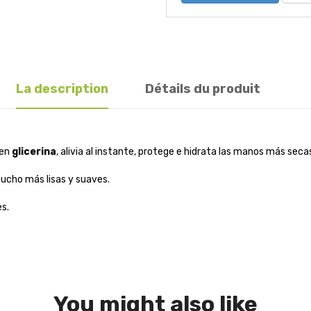
La description
Détails du produit
 en
glicerina
, alivia al instante, protege e hidrata las manos más seca
mucho más lisas y suaves.
s.
You might also like