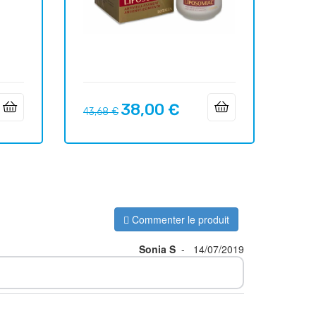
38,00 €
Prix
Prix
43,68 €
habituel
Commenter le produit
Sonia S
-
14/07/2019