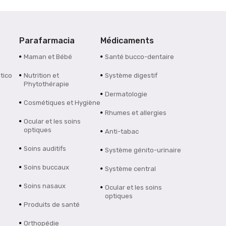
Parafarmacia
Médicaments
Maman et Bébé
Santé bucco-dentaire
tico
Nutrition et
Système digestif
Phytothérapie
Dermatologie
Cosmétiques et Hygiène
Rhumes et allergies
Ocular et les soins
optiques
Anti-tabac
Soins auditifs
Système génito-urinaire
Soins buccaux
Système central
Soins nasaux
Ocular et les soins
optiques
Produits de santé
Orthopédie