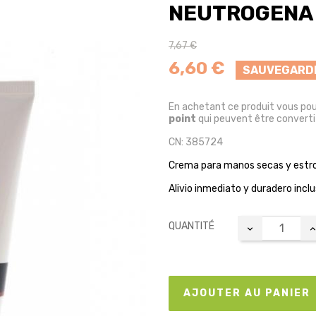
NEUTROGENA
7,67 €
6,60 €
SAUVEGARD
En achetant ce produit vous po
point
qui peuvent être converti
CN: 385724
Crema para manos secas y estr
Alivio inmediato y duradero incl
QUANTITÉ
AJOUTER AU PANIER