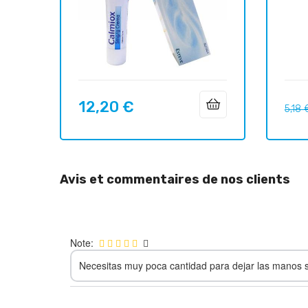
12,20 €
Prix
Prix
5,18 
habit
Avis et commentaires de nos clients
Note:
Necesitas muy poca cantidad para dejar las manos 