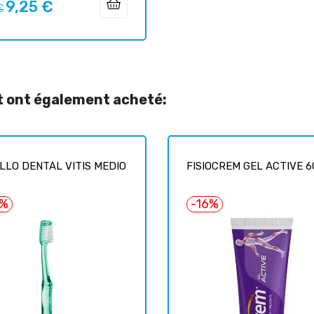
9,25 €
Prix
€
uel
it ont également acheté:
LLO DENTAL VITIS MEDIO
FISIOCREM GEL ACTIVE 6
5%
-16%