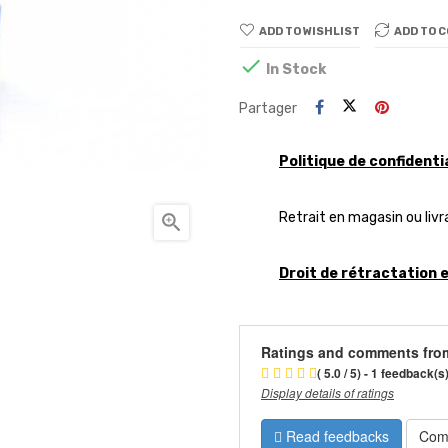
ADD TO WISHLIST
ADD TO 

In Stock
Partager
Politique de confidenti
Retrait en magasin ou livr

Droit de rétractation 
Ratings and comments fro
( 5.0 / 5) - 1 feedback(s
Display details of ratings
Read feedbacks
Com