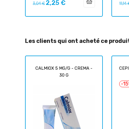
2,25 €
Prix
Prix
Prix
3,04 €
11,14 
habituel
habit
Les clients qui ont acheté ce produ
CALMIOX 5 MG/G - CREMA -
CEPI
30 G
-1