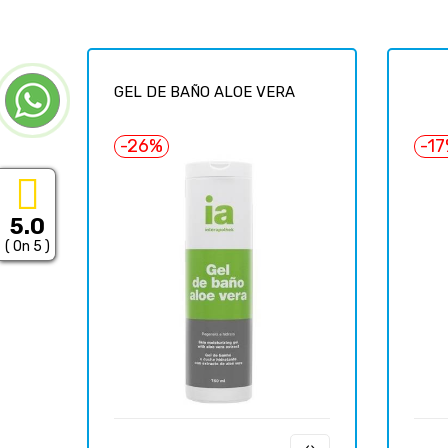
GEL DE BAÑO ALOE VERA
-26%
-1
5.0
( On 5 )