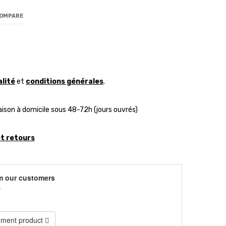
COMPARE
alité
et
conditions générales
.
aison à domicile sous 48-72h (jours ouvrés)
et retours
m our customers
)
ment product