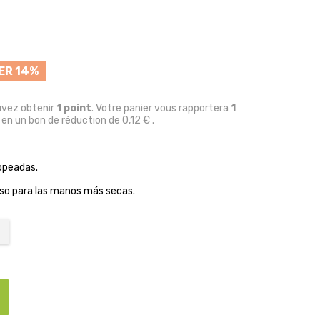
ER 14%
uvez obtenir
1
point
. Votre panier vous rapportera
1
 en un bon de réduction de
0,12 €
.
opeadas.
uso para las manos más secas.