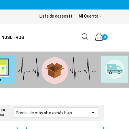
Mi Cuenta
Lista de deseos
(
)
0
E NOSOTROS
nar

Precio, de más alto a más bajo
por: