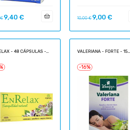
9,40 €
9,00 €
o
Precio
Precio
Precio
 €
10,00 €
ar
regular
LAX - 48 CÁPSULAS -...
VALERIANA - FORTE - 15..
7%
-16%