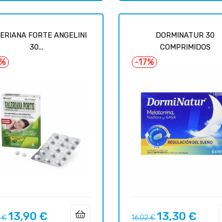
ERIANA FORTE ANGELINI
DORMINATUR 30
30...
COMPRIMIDOS
3%
-17%
13,90 €
13,30 €
o
Precio
Precio
Precio
 €
16,02 €