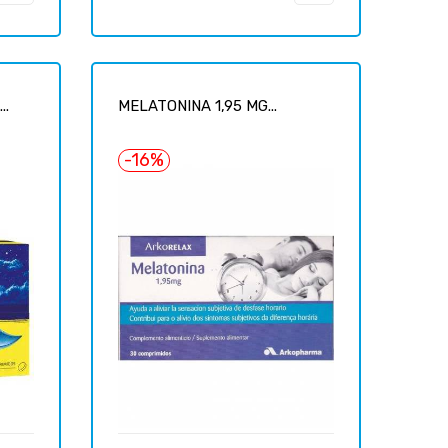
regular
..
MELATONINA 1,95 MG...
-16%