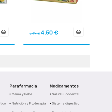
4,50 €
Precio
Precio
5,49 €
regular
Parafarmacia
Medicamentos
s
Mamá y Bebé
Salud Bucodental
tico
Nutrición y Fitoterapia
Sistema digestivo