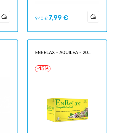
7,99 €
Precio
Precio
9,40 €
regular
.
ENRELAX - AQUILEA - 20...
-15%