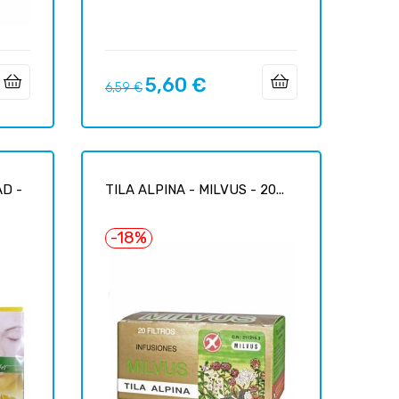
5,60 €
Precio
Precio
6,59 €
regular
AD -
TILA ALPINA - MILVUS - 20...
-18%