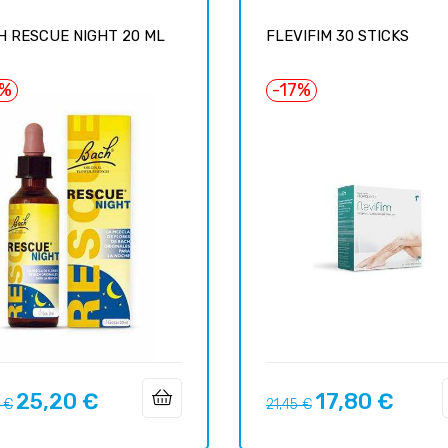
H RESCUE NIGHT 20 ML
FLEVIFIM 30 STICKS
1%
-17%
25,20 €
17,80 €
o
Precio
Precio
Precio
 €
21,45 €
ar
regular