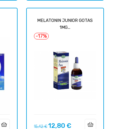
MELATONIN JUNIOR GOTAS
1MG...
-17%
12,80 €
Precio
Precio
15,42 €