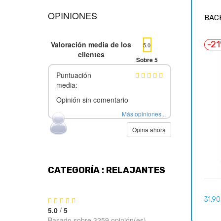
OPINIONES
BAC
-2
Valoración media de los
5.0
clientes
Sobre 5
Puntuación
media:
Opinión sin comentario
Más opiniones...
Opina ahora
CATEGORÍA : RELAJANTES
Preci
31,90
regul
5.0
/
5
Basado sobre 3259 opinión(es)