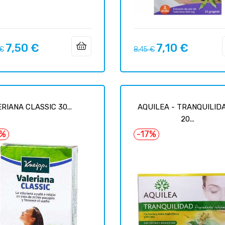
7,50 €
7,10 €
o
Precio
Precio
Precio
 €
8,45 €
ar
regular
RIANA CLASSIC 30...
AQUILEA - TRANQUILID
20...
5%
-17%