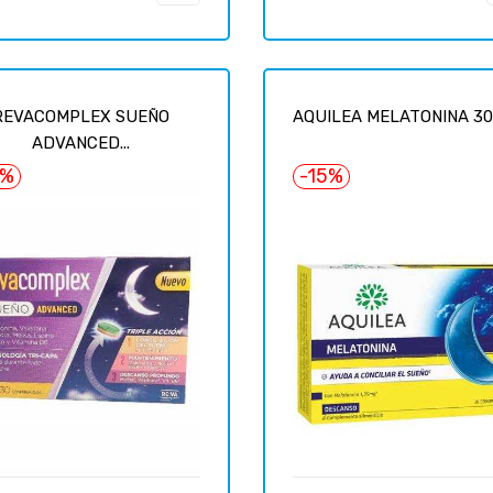
ar
regular
REVACOMPLEX SUEÑO
AQUILEA MELATONINA 30.
ADVANCED...
8%
-15%