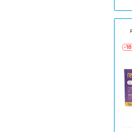
regul
-1