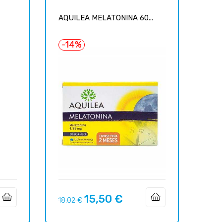
AQUILEA MELATONINA 60...
-14%
15,50 €
Precio
Precio
18,02 €
regular