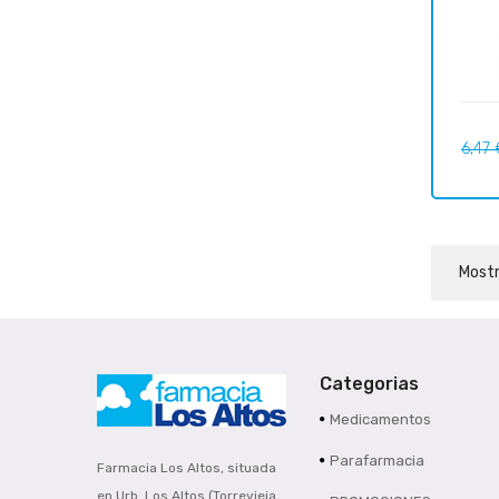
Preci
6,47 
regul
Mostr
Categorias
Medicamentos
Parafarmacia
Farmacia Los Altos, situada
en Urb. Los Altos (Torrevieja,