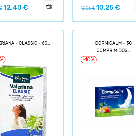
12,40 €
10,25 €
o
Precio
Precio
Precio
 €
12,06 €
ar
regular
RIANA - CLASSIC - 60...
DORMICALM - 30
COMPRIMIDOS...
5%
-10%