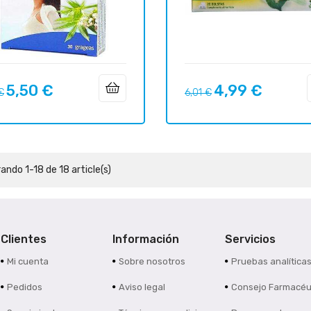
5,50 €
4,99 €
o
Precio
Precio
Precio
€
6,01 €
ar
regular
ando 1-18 de 18 article(s)
Clientes
Información
Servicios
Mi cuenta
Sobre nosotros
Pruebas analítica
Pedidos
Aviso legal
Consejo Farmacéu