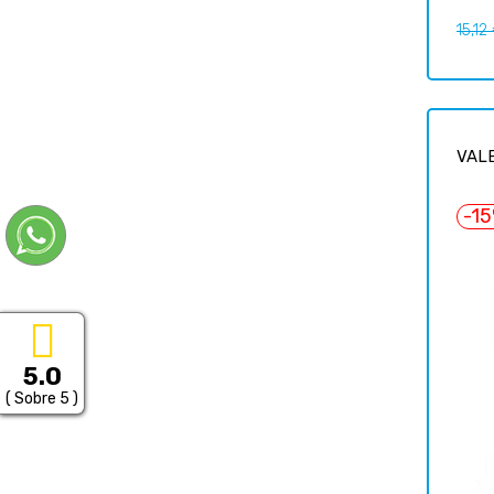
Preci
15,12
regul
VALE
-1
5.0
( Sobre 5 )