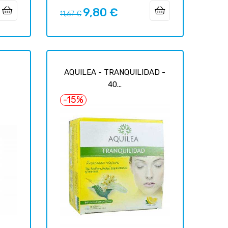
9,80 €
Precio
Precio
11,67 €
regular
AQUILEA - TRANQUILIDAD -
40...
-15%