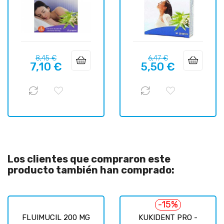
Precio
Precio
Precio
Precio
8,45 €
6,47 €
7,10 €
5,50 €
regular
regular
Los clientes que compraron este
producto también han comprado:
-15%
FLUIMUCIL 200 MG
KUKIDENT PRO -