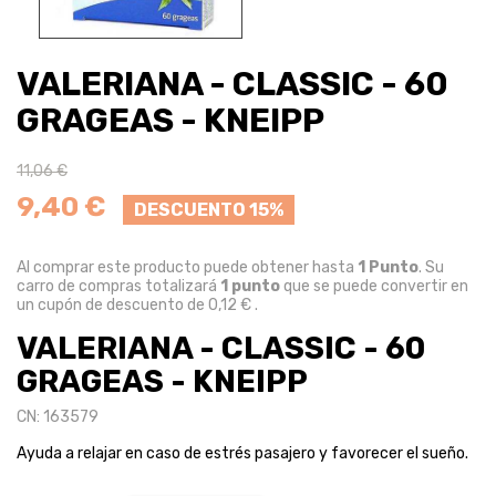
VALERIANA - CLASSIC - 60
GRAGEAS - KNEIPP
11,06 €
9,40 €
DESCUENTO 15%
Al comprar este producto puede obtener hasta
1
Punto
. Su
carro de compras totalizará
1
punto
que se puede convertir en
un cupón de descuento de
0,12 €
.
VALERIANA - CLASSIC - 60
GRAGEAS - KNEIPP
CN: 163579
Ayuda a relajar en caso de estrés pasajero y favorecer el sueño.