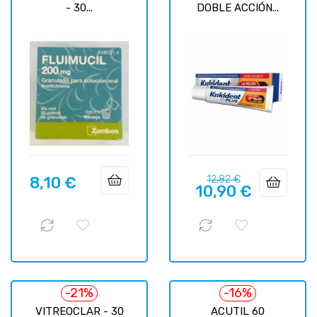
- 30...
DOBLE ACCIÓN...
Precio
Precio
8,10 €
12,82 €
Precio
10,90 €
regular
-21%
-16%
VITREOCLAR - 30
ACUTIL 60