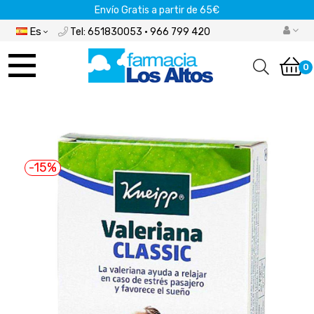
Envío Gratis a partir de 65€
Es
Tel: 651830053 · 966 799 420
Navegación
de
0
palanca
-15%