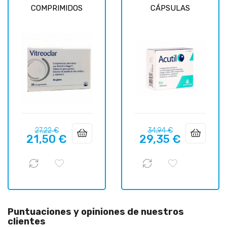
COMPRIMIDOS
CÁPSULAS
Precio
Precio
Precio
Precio
27,22 €
34,94 €
21,50 €
29,35 €
regular
regular
Puntuaciones y opiniones de nuestros
clientes