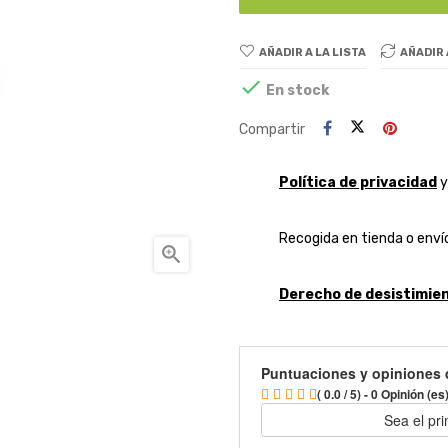
AÑADIR A LA LISTA
AÑADIR

En stock
Compartir
Política de privacidad
Recogida en tienda o envío

Derecho de desistimien
Puntuaciones y opiniones 
( 0.0 / 5) - 0 Opinión (es
Sea el pr