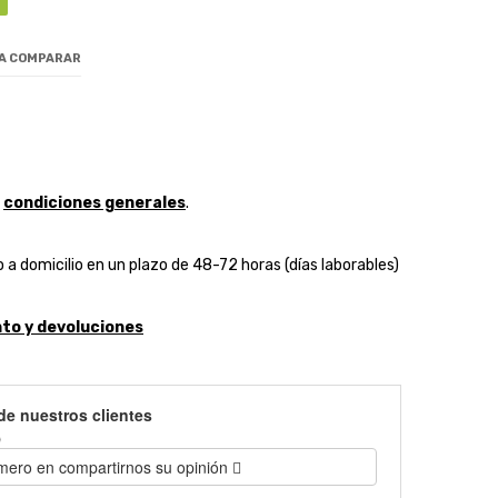
 A COMPARAR
y
condiciones generales
.
 a domicilio en un plazo de 48-72 horas (días laborables)
to y devoluciones
de nuestros clientes
)
imero en compartirnos su opinión