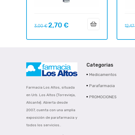
2,70 €
Precio
Precio
Preci
3,00 €
12,47
regular
regul
Categorias
Medicamentos
Parafarmacia
Farmacia Los Altos, situada
en Urb. Los Altos (Torrevieja,
PROMOCIONES
Alicante). Abierta desde
2007, cuenta con una amplia
exposición de parafarmacia y
todos los servicios..