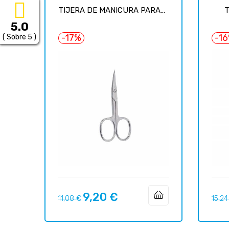
TIJERA DE MANICURA PARA...
T
5.0
-17%
-1
( Sobre 5 )
9,20 €
Precio
Precio
Preci
11,08 €
15,24
regular
regul