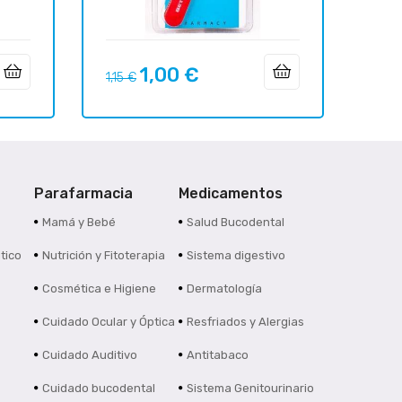
1,00 €
Precio
Precio
1,15 €
regular
Parafarmacia
Medicamentos
s
Mamá y Bebé
Salud Bucodental
tico
Nutrición y Fitoterapia
Sistema digestivo
Cosmética e Higiene
Dermatología
Cuidado Ocular y Óptica
Resfriados y Alergias
Cuidado Auditivo
Antitabaco
Cuidado bucodental
Sistema Genitourinario