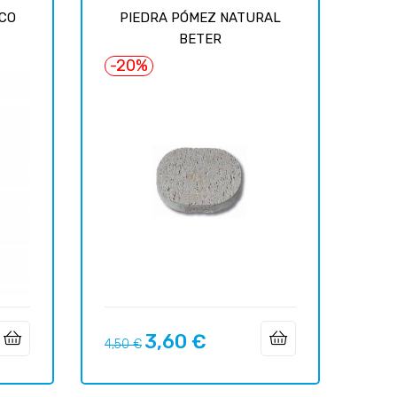
CO
PIEDRA PÓMEZ NATURAL
BETER
-20%
3,60 €
Precio
Precio
4,50 €
regular