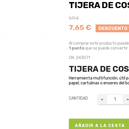
TIJERA DE C
9,11 €
7,65 €
DESCUENTO 
Al comprar este producto pued
1
punto
que se puede convertir
CN: 243071
TIJERA DE CO
Herramienta multifunción, útil p
papel, cartulinas o enseres del bo
CANTIDAD
AÑADIR A LA CESTA