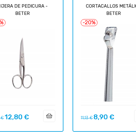
IJERA DE PEDICURA -
CORTACALLOS METÁLI
BETER
BETER
6%
-20%
12,80 €
8,90 €
o
Precio
Precio
Precio
 €
11,13 €
ar
regular