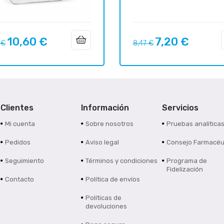
10,60 €
7,20 €
o
Precio
Precio
Precio
 €
8,47 €
ar
regular
Clientes
Información
Servicios
Mi cuenta
Sobre nosotros
Pruebas analítica
Pedidos
Aviso legal
Consejo Farmacéu
Seguimiento
Términos y condiciones
Programa de
Fidelización
Contacto
Política de envíos
Políticas de
devoluciones