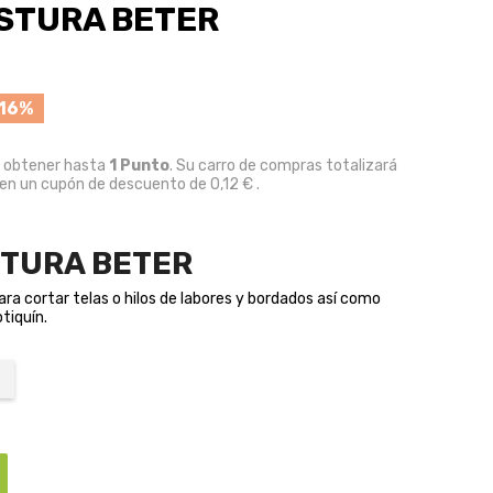
OSTURA BETER
16%
e obtener hasta
1
Punto
. Su carro de compras totalizará
 en un cupón de descuento de
0,12 €
.
STURA BETER
ara cortar telas o hilos de labores y bordados así como
tiquín.