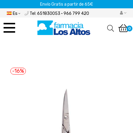
Envío Gratis a partir de 65€
Es
Tel: 651830053 · 966 799 420
Navegación
de
0
palanca
-16%