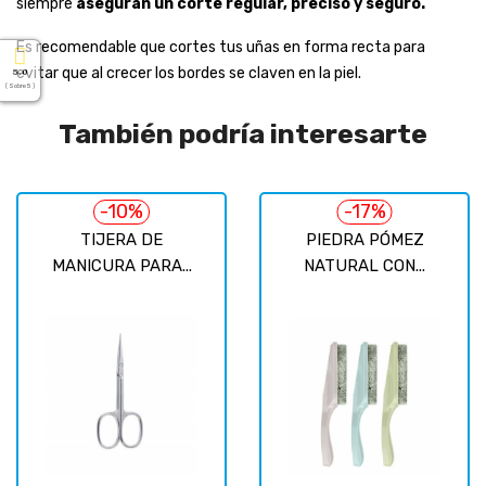
siempre
aseguran un corte regular, preciso y seguro.
Es recomendable que cortes tus uñas en forma recta para
evitar que al crecer los bordes se claven en la piel.
5.0
( Sobre 5 )
También podría interesarte
-10%
-17%
TIJERA DE
PIEDRA PÓMEZ
MANICURA PARA...
NATURAL CON...