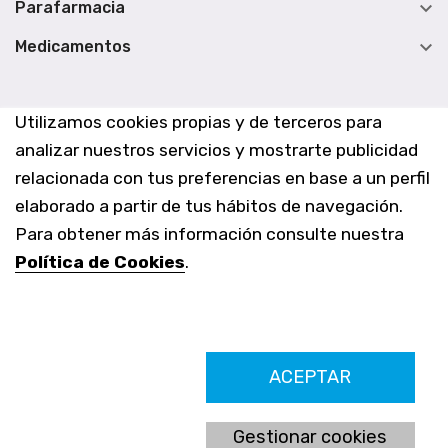

Parafarmacia

Medicamentos
Utilizamos cookies propias y de terceros para
analizar nuestros servicios y mostrarte publicidad
relacionada con tus preferencias en base a un perfil
elaborado a partir de tus hábitos de navegación.
Para obtener más información consulte nuestra
Política de Cookies
.
Farmacia Los Altos nº756
ACEPTAR
Ldo. Alfredo Aparicio Grau 22555408K
N. Col. Colegio Oficial de Farmacéuticos de Alicante 4327
Nº de autorización A-790-F
Gestionar cookies
C/ Moncayo, 97 (Vistalmar) Urb. Los Altos