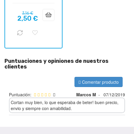
Precio
Precio
3,16 €
2,50 €
regular
Puntuaciones y opiniones de nuestros
clientes
Comentar producto
Puntuación:
Marcos M
-
07/12/2019
Cortan muy bien, lo que esperaba de beter! buen precio,
envio y siempre con amabilidad.