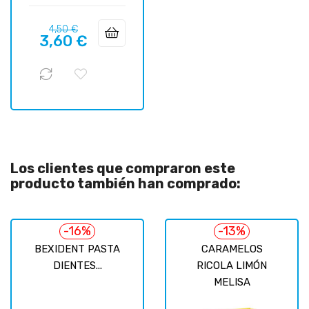
Precio
Precio
4,50 €
3,60 €
regular
Los clientes que compraron este
producto también han comprado:
-16%
-13%
BEXIDENT PASTA
CARAMELOS
DIENTES...
RICOLA LIMÓN
MELISA