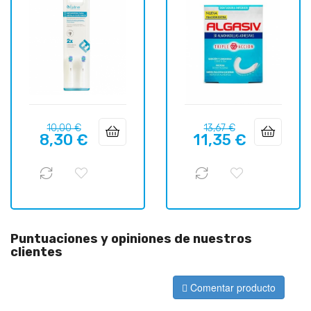
Precio
Precio
Precio
Precio
10,00 €
13,67 €
8,30 €
11,35 €
regular
regular
Puntuaciones y opiniones de nuestros
clientes
Comentar producto