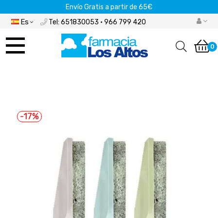
Envío Gratis a partir de 65€
Es
Tel: 651830053 · 966 799 420
Navegación
de
0
palanca
-17%