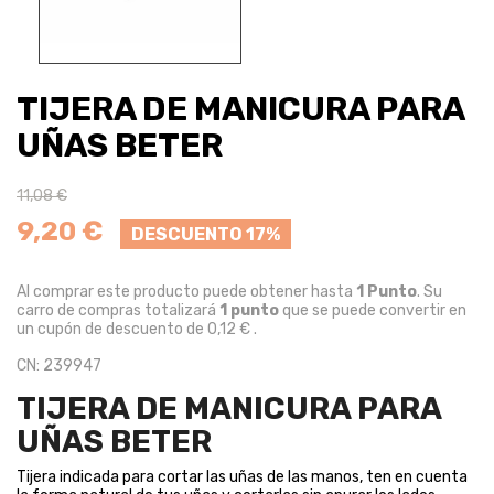
TIJERA DE MANICURA PARA
UÑAS BETER
11,08 €
9,20 €
DESCUENTO 17%
Al comprar este producto puede obtener hasta
1
Punto
. Su
carro de compras totalizará
1
punto
que se puede convertir en
un cupón de descuento de
0,12 €
.
CN: 239947
TIJERA DE MANICURA PARA
UÑAS BETER
Tijera indicada para cortar las uñas de las manos, ten en cuenta