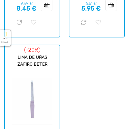
Precio
Precio
Precio
Precio
9,39 €
6,61 €
8,45 €
5,95 €
regular
regular
5.0
( Sobre 5 )
-20%
LIMA DE UÑAS
ZAFIRO BETER