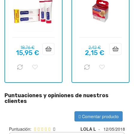
Precio
Precio
Precio
Precio
18,76 €
2,42 €
15,95 €
2,15 €
regular
regular
Puntuaciones y opiniones de nuestros
clientes
Comentar producto
Puntuación:
LOLA L
-
12/05/2018