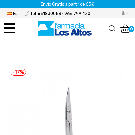
Envío Gratis a partir de 65€
Es
Tel: 651830053 · 966 799 420
Navegación
de
0
palanca
-17%