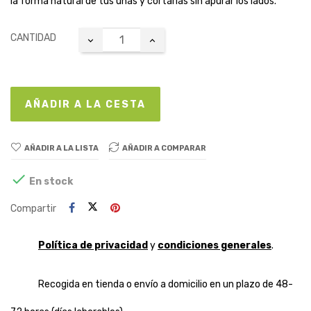
la forma natural de tus uñas y cortarlas sin apurar los lados.
CANTIDAD
AÑADIR A LA CESTA
AÑADIR A LA LISTA
AÑADIR A COMPARAR

En stock
Compartir
Política de privacidad
y
condiciones generales
.
Recogida en tienda o envío a domicilio en un plazo de 48-