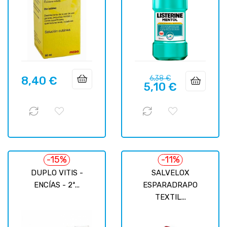
Precio
Precio
8,40 €
6,38 €
Precio
5,10 €
regular
-15%
-11%
DUPLO VITIS -
SALVELOX
ENCÍAS - 2ª...
ESPARADRAPO
TEXTIL...