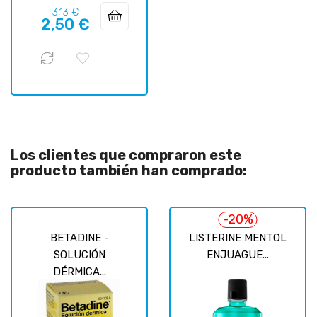
Precio
Precio
3,13 €
2,50 €
regular
Los clientes que compraron este
producto también han comprado:
-20%
BETADINE -
LISTERINE MENTOL
SOLUCIÓN
ENJUAGUE...
DÉRMICA...