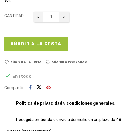
sol.
CANTIDAD
AÑADIR A LA CESTA
AÑADIR A LA LISTA
AÑADIR A COMPARAR

En stock
Compartir
Política de privacidad
y
condiciones generales
.
Recogida en tienda o envío a domicilio en un plazo de 48-