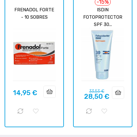
-15%
FRENADOL FORTE
ISDIN
- 10 SOBRES
FOTOPROTECTOR
SPF 30...
Precio
Precio
14,95 €
33,53 €
Precio
28,50 €
regular