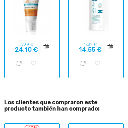
Precio
Precio
Precio
Precio
27,39 €
17,32 €
24,10 €
14,55 €
regular
regular
Los clientes que compraron este
producto también han comprado: