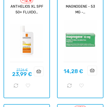
-12%
ANTHELIOS XL SPF
MAGNOGENE - 53
50+ FLUIDO...
MG -...
Precio
Precio
27,26 €
14,28 €
Precio
23,99 €
regular