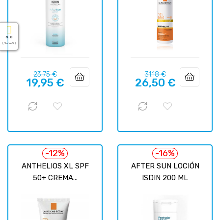
5.0
( Sobre 5 )
Precio
Precio
Precio
Precio
23,75 €
31,18 €
19,95 €
26,50 €
regular
regular
-12%
-16%
ANTHELIOS XL SPF
AFTER SUN LOCIÓN
50+ CREMA...
ISDIN 200 ML