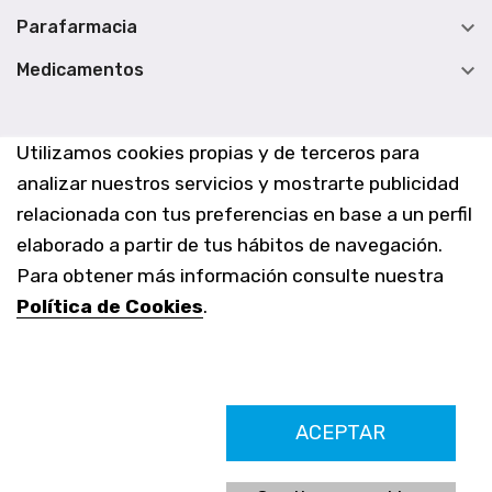

Parafarmacia

Medicamentos
Utilizamos cookies propias y de terceros para
analizar nuestros servicios y mostrarte publicidad
relacionada con tus preferencias en base a un perfil
elaborado a partir de tus hábitos de navegación.
Para obtener más información consulte nuestra
Política de Cookies
.
Farmacia Los Altos nº756
ACEPTAR
Ldo. Alfredo Aparicio Grau 22555408K
N. Col. Colegio Oficial de Farmacéuticos de Alicante 4327
Nº de autorización A-790-F