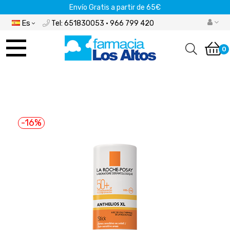
Envío Gratis a partir de 65€
Es
Tel: 651830053 · 966 799 420
Navegación
de
0
palanca
-16%