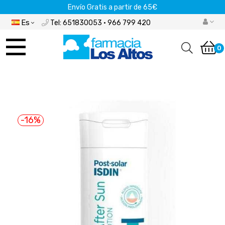
Envío Gratis a partir de 65€
Es
Tel: 651830053 · 966 799 420
Navegación
de
0
palanca
-16%