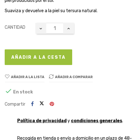
piel producidos por el sol.
Suaviza y devuelve a la piel su tersura natural.
CANTIDAD
AÑADIR A LA CESTA
AÑADIR A LA LISTA
AÑADIR A COMPARAR

En stock
Compartir
Política de privacidad
y
condiciones generales
.
Recogida en tienda o envío a domicilio en un plazo de 48-