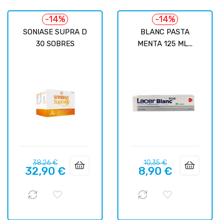
-14%
-14%
SONIASE SUPRA D
BLANC PASTA
30 SOBRES
MENTA 125 ML...
Precio
Precio
Precio
Precio
38,26 €
10,35 €
32,90 €
8,90 €
regular
regular