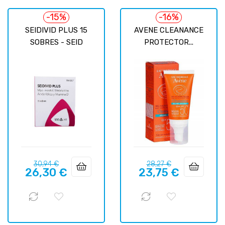
-15%
-16%
SEIDIVID PLUS 15
AVENE CLEANANCE
SOBRES - SEID
PROTECTOR...
Precio
Precio
Precio
Precio
30,94 €
28,27 €
26,30 €
23,75 €
regular
regular