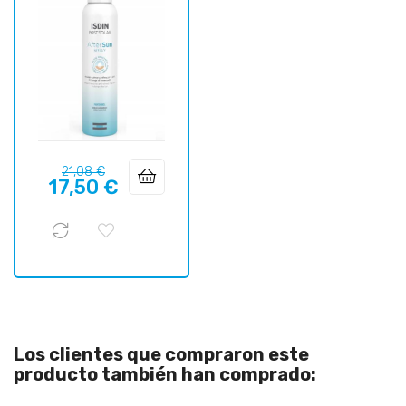
Precio
Precio
21,08 €
17,50 €
regular
Los clientes que compraron este
producto también han comprado: