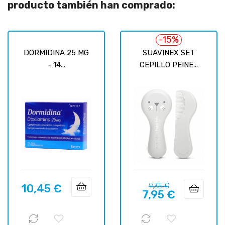
producto también han comprado:
-15%
DORMIDINA 25 MG
SUAVINEX SET
- 14...
CEPILLO PEINE...
Precio
Precio
10,45 €
9,35 €
Precio
7,95 €
regular