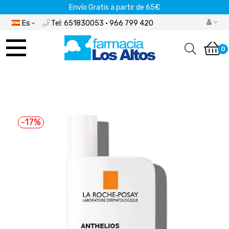
Envío Gratis a partir de 65€
Es
Tel: 651830053 · 966 799 420
Navegación
de
0
palanca
-17%