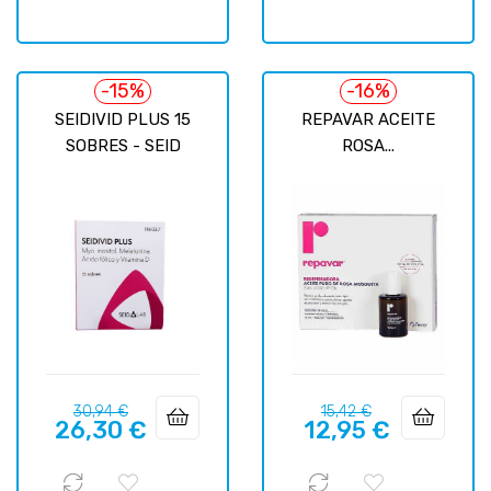
-15%
-16%
SEIDIVID PLUS 15
REPAVAR ACEITE
SOBRES - SEID
ROSA...
Precio
Precio
Precio
Precio
30,94 €
15,42 €
26,30 €
12,95 €
regular
regular