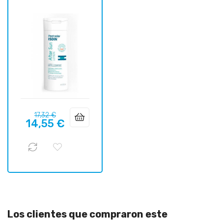
Precio
Precio
17,32 €
14,55 €
regular
Los clientes que compraron este