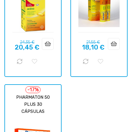
Precio
Precio
Precio
Precio
24,35 €
21,55 €
20,45 €
18,10 €
regular
regular
-17%
PHARMATON 50
PLUS 30
CÁPSULAS