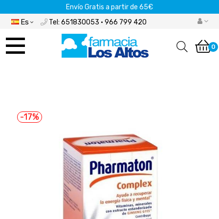
Envío Gratis a partir de 65€
Es
Tel: 651830053 · 966 799 420
Navegación
de
0
palanca
-17%