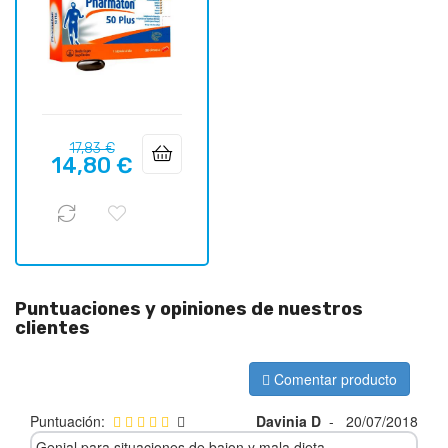
Precio
Precio
17,83 €
14,80 €
regular
Puntuaciones y opiniones de nuestros
clientes
Comentar producto
Puntuación:
Davinia D
-
20/07/2018
Genial para situaciones de bajon y mala dieta.