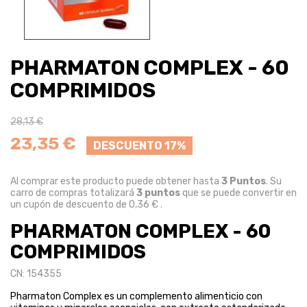
PHARMATON COMPLEX - 60
COMPRIMIDOS
28,13 €
23,35 €
DESCUENTO 17%
Al comprar este producto puede obtener hasta
3
Puntos
. Su
carro de compras totalizará
3
puntos
que se puede convertir en
un cupón de descuento de
0,36 €
.
PHARMATON COMPLEX - 60
COMPRIMIDOS
CN: 154355
Pharmaton Complex es un complemento alimenticio con