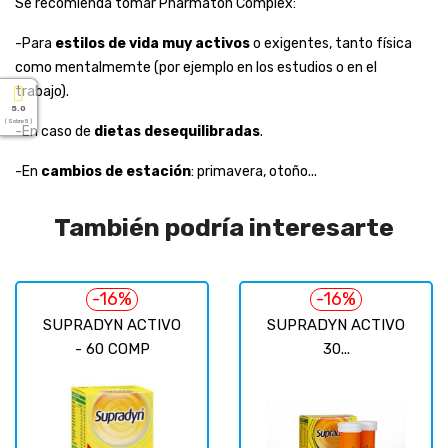
Se recomienda tomar Pharmaton Complex:
-Para
estilos de vida muy activos
o exigentes, tanto física
como mentalmemte (por ejemplo en los estudios o en el
trabajo).
5.0
( Sobre 5 )
-En caso de
dietas desequilibradas
.
-En
cambios de estación
: primavera, otoño...
También podría interesarte
-16%
-16%
SUPRADYN ACTIVO
SUPRADYN ACTIVO
- 60 COMP
30...