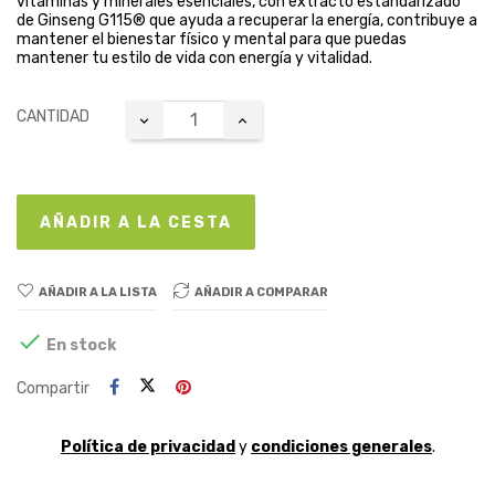
vitaminas y minerales esenciales, con extracto estandarizado
de Ginseng G115® que ayuda a recuperar la energía, contribuye a
mantener el bienestar físico y mental para que puedas
mantener tu estilo de vida con energía y vitalidad.
CANTIDAD
AÑADIR A LA CESTA
AÑADIR A LA LISTA
AÑADIR A COMPARAR

En stock
Compartir
Política de privacidad
y
condiciones generales
.