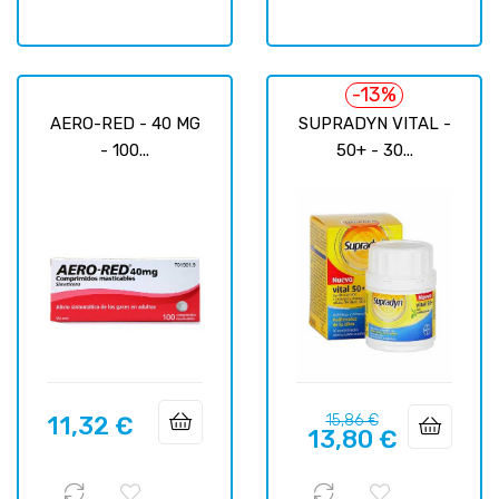
-13%
AERO-RED - 40 MG
SUPRADYN VITAL -
- 100...
50+ - 30...
Precio
Precio
11,32 €
15,86 €
Precio
13,80 €
regular