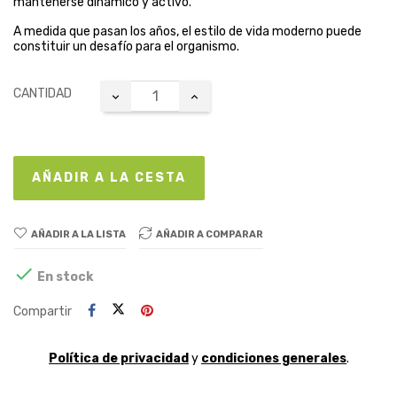
mantenerse dinámico y activo.
A medida que pasan los años, el estilo de vida moderno puede
constituir un desafío para el organismo.
CANTIDAD
AÑADIR A LA CESTA
AÑADIR A LA LISTA
AÑADIR A COMPARAR

En stock
Compartir
Política de privacidad
y
condiciones generales
.