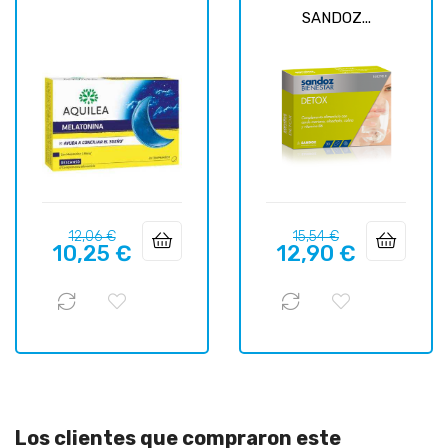
SANDOZ...
Precio
Precio
Precio
Precio
12,06 €
15,54 €
10,25 €
12,90 €
regular
regular
Los clientes que compraron este