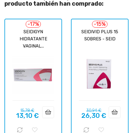
producto también han comprado:
-17%
-15%
SEIDIGYN
SEIDIVID PLUS 15
HIDRATANTE
SOBRES - SEID
VAGINAL...
Precio
Precio
Precio
Precio
15,78 €
30,94 €
13,10 €
26,30 €
regular
regular