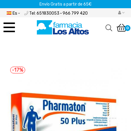
Envío Gratis a partir de 65€
Es
Tel: 651830053 · 966 799 420
Navegación
de
0
palanca
-17%