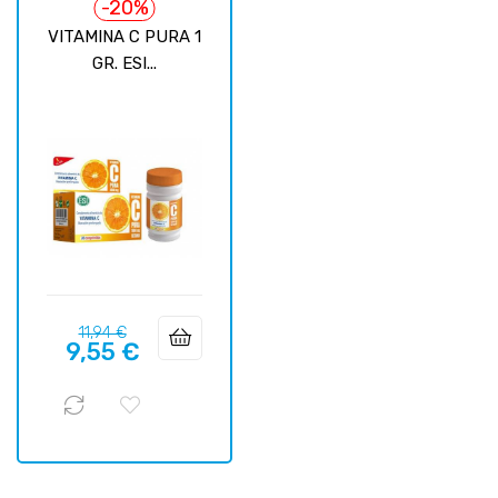
-20%
VITAMINA C PURA 1
GR. ESI...
Precio
Precio
11,94 €
9,55 €
regular