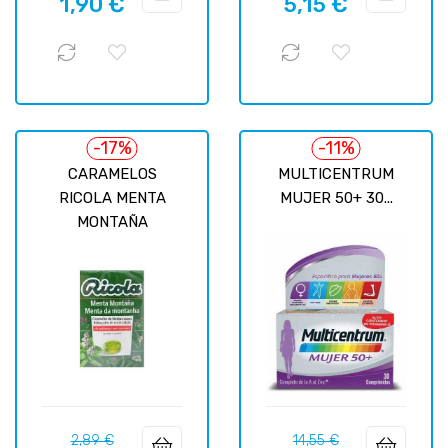
1,90 €
5,15 €
regular
regular
-17%
-11%
CARAMELOS
MULTICENTRUM
RICOLA MENTA
MUJER 50+ 30...
MONTAÑA
Precio
Precio
Precio
Precio
2,89 €
14,55 €