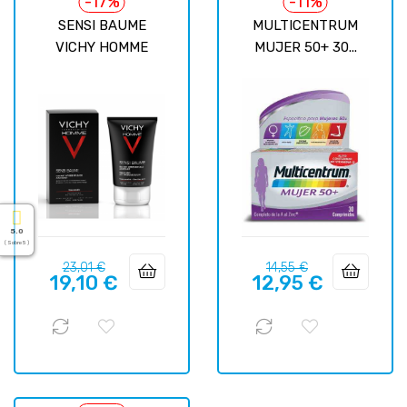
-17%
-11%
SENSI BAUME
MULTICENTRUM
VICHY HOMME
MUJER 50+ 30...
5.0
( Sobre 5 )
Precio
Precio
Precio
Precio
23,01 €
14,55 €
19,10 €
12,95 €
regular
regular