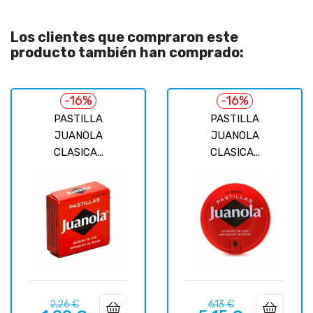
Los clientes que compraron este
producto también han comprado:
-16%
-16%
PASTILLA
PASTILLA
JUANOLA
JUANOLA
CLASICA...
CLASICA...
Precio
Precio
Precio
Precio
2,26 €
6,13 €