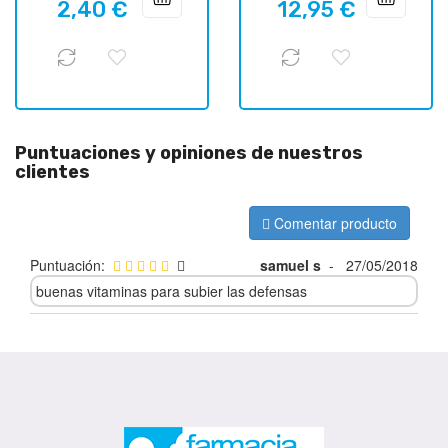
2,40 €
12,95 €
regular
regular
Puntuaciones y opiniones de nuestros
clientes
Comentar producto
Puntuación:
samuel s
-
27/05/2018
buenas vitaminas para subier las defensas