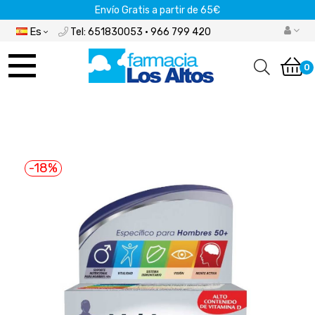
Envío Gratis a partir de 65€
Es
Tel: 651830053 · 966 799 420
Navegación
de
0
palanca
-18%