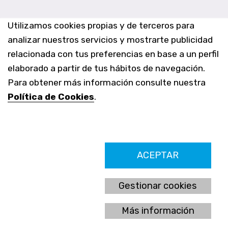
Utilizamos cookies propias y de terceros para
analizar nuestros servicios y mostrarte publicidad
relacionada con tus preferencias en base a un perfil
elaborado a partir de tus hábitos de navegación.
Para obtener más información consulte nuestra
Política de Cookies
.
Farmacia Los Altos nº756
ACEPTAR
Ldo. Alfredo Aparicio Grau 22555408K
N. Col. Colegio Oficial de Farmacéuticos de Alicante 4327
Nº de autorización A-790-F
Gestionar cookies
C/ Moncayo, 97 (Vistalmar) Urb. Los Altos
03185 Torrevieja, Alicante (España)
Más información