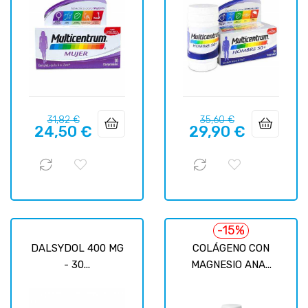
Precio
Precio
Precio
Precio
31,82 €
35,60 €
24,50 €
29,90 €
regular
regular
-15%
DALSYDOL 400 MG
COLÁGENO CON
- 30...
MAGNESIO ANA...