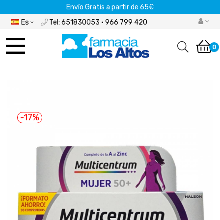
Envío Gratis a partir de 65€
Es
Tel: 651830053 · 966 799 420
Navegación
de
0
palanca
-17%