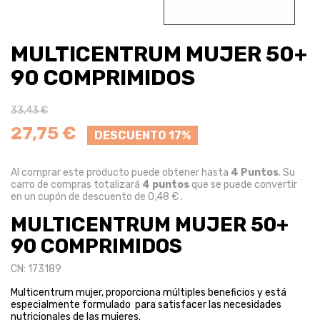
MULTICENTRUM MUJER 50+
90 COMPRIMIDOS
33,43 €
27,75 €
DESCUENTO 17%
Al comprar este producto puede obtener hasta
4
Puntos
. Su
carro de compras totalizará
4
puntos
que se puede convertir
en un cupón de descuento de
0,48 €
.
MULTICENTRUM MUJER 50+
90 COMPRIMIDOS
CN: 173189
Multicentrum mujer, proporciona múltiples beneficios y está
especialmente formulado para satisfacer las necesidades
nutricionales de las mujeres.