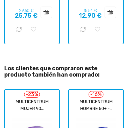
Precio
Precio
Precio
Precio
29,60 €
15,54 €
25,75 €
12,90 €
regular
regular
Los clientes que compraron este
producto también han comprado:
-23%
-16%
MULTICENTRUM
MULTICENTRUM
MUJER 90...
HOMBRE 50+ -...