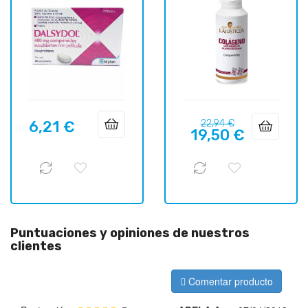
Precio
Precio
6,21 €
22,94 €
Precio
19,50 €
regular
Puntuaciones y opiniones de nuestros
clientes
Comentar producto