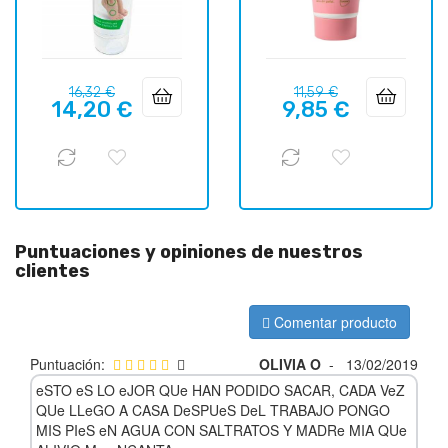
Precio
Precio
Precio
Precio
16,32 €
11,59 €
14,20 €
9,85 €
regular
regular
Puntuaciones y opiniones de nuestros
clientes
Comentar producto
Puntuación:
OLIVIA O
-
13/02/2019
eSTO eS LO eJOR QUe HAN PODIDO SACAR, CADA VeZ
QUe LLeGO A CASA DeSPUeS DeL TRABAJO PONGO
MIS PIeS eN AGUA CON SALTRATOS Y MADRe MIA QUe