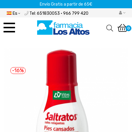
Envío Gratis a partir de 65€
Es
Tel: 651830053 · 966 799 420
Navegación
de
0
palanca
-16%