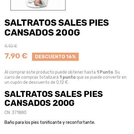
SALTRATOS SALES PIES
CANSADOS 200G
9,40 €
7,90 €
DESCUENTO 16%
Al comprar este producto puede obtener hasta
1
Punto
. Su
carro de compras totalizará
1
punto
que se puede convertir en
un cupón de descuento de
0,12 €
.
SALTRATOS SALES PIES
CANSADOS 200G
CN: 371880
Baño para los pies tonificante y reconfortante.