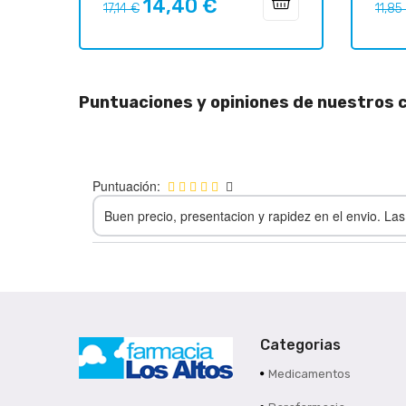
14,40 €
Precio
Precio
Preci
17,14 €
11,85
regular
regul
Puntuaciones y opiniones de nuestros c
Puntuación:
Buen precio, presentacion y rapidez en el envio. La
Categorias
Medicamentos