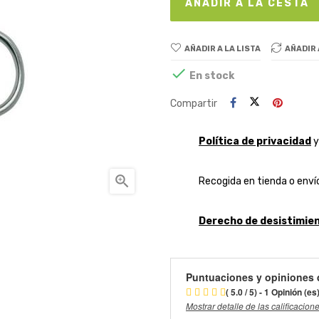
AÑADIR A LA CESTA
AÑADIR A LA LISTA
AÑADIR

En stock
Compartir
Política de privacidad

Recogida en tienda o envío
Derecho de desistimien
Puntuaciones y opiniones 
( 5.0 / 5) - 1 Opinión (es
Mostrar detalle de las calificacion