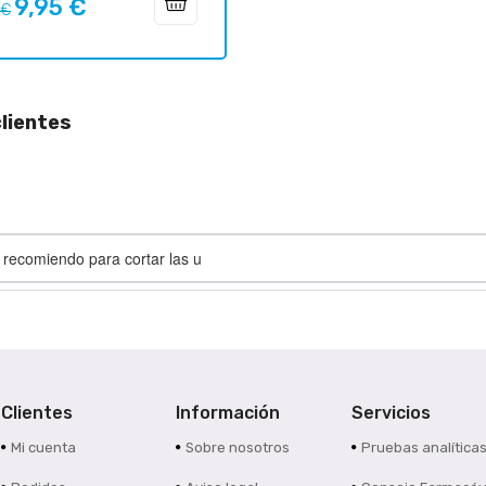
9,95 €
o
Precio
 €
ar
lientes
s recomiendo para cortar las u
Clientes
Información
Servicios
Mi cuenta
Sobre nosotros
Pruebas analítica