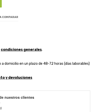
 A COMPARAR
y
condiciones generales
.
 a domicilio en un plazo de 48-72 horas (días laborables)
to y devoluciones
de nuestros clientes
)
es