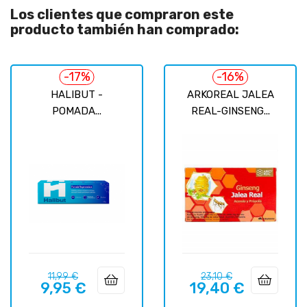
Los clientes que compraron este
producto también han comprado:
-17%
-16%
HALIBUT -
ARKOREAL JALEA
POMADA...
REAL-GINSENG...
Precio
Precio
Precio
Precio
11,99 €
23,10 €
9,95 €
19,40 €
regular
regular