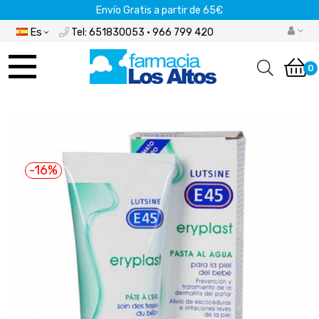
Envío Gratis a partir de 65€
Es
Tel: 651830053 · 966 799 420
Navegación
de
0
palanca
-16%