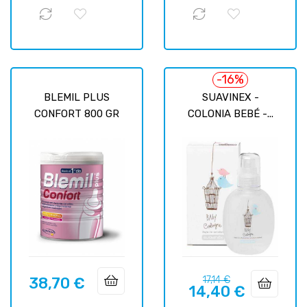
-16%
BLEMIL PLUS
SUAVINEX -
CONFORT 800 GR
COLONIA BEBÉ -...
Precio
Precio
38,70 €
17,14 €
Precio
14,40 €
regular