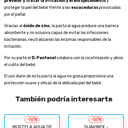
prevenir y tratar la irritación y el enrojecimiento
y
proteger la piel del bebé frente a las
escoceduras
provocadas
por el pañal.
Gracias al
óxido de zinc
, la pasta al agua produce una barrera
absorbente y no oclusiva capaz de evitar las infecciones
bacterianas, neutralizando las enzimas responsables de la
irritación.
Por su parte el
D-Pantenol
colabora con la cicatrización y alivia
el culito del bebé.
El uso diario de esta pasta al agua no grasa proporciona una
protección suave y eficaz de la delicada piel del bebé.
También podría interesarte
-16%
-16%
MUSTELA AGUA DE
SUAVINEX -