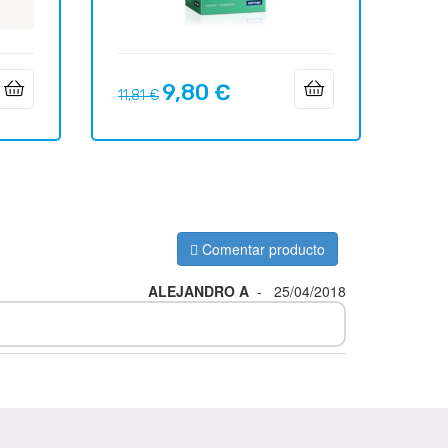
9,80 €
Precio
Precio
11,81 €
regular
Comentar producto
ALEJANDRO A
-
25/04/2018