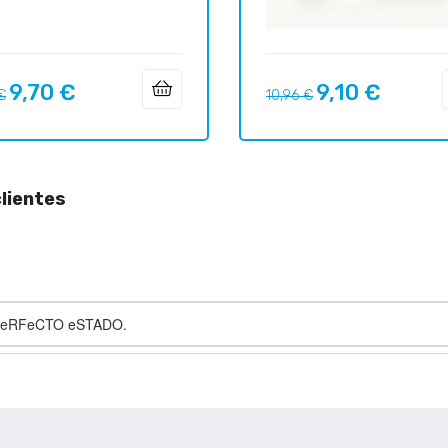
9,70 €
9,10 €
o
Precio
Precio
Precio
 €
10,96 €
ar
regular
lientes
 PeRFeCTO eSTADO.