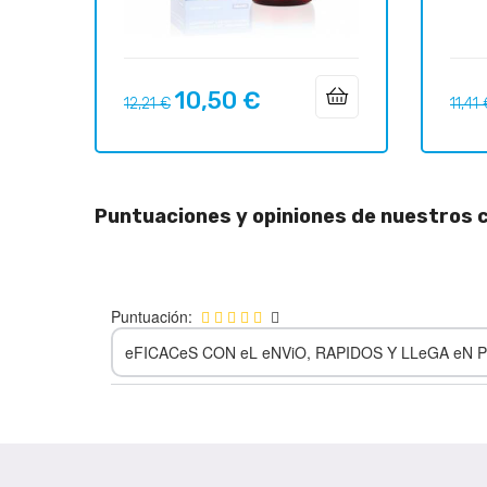
10,50 €
Precio
Precio
Preci
12,21 €
11,41
regular
regul
Puntuaciones y opiniones de nuestros c
Puntuación:
eFICACeS CON eL eNViO, RAPIDOS Y LLeGA eN