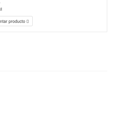
)
es
tar producto