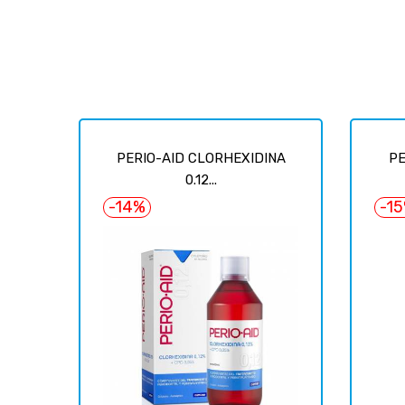
PERIO-AID CLORHEXIDINA
PE
0.12...
-14%
-1