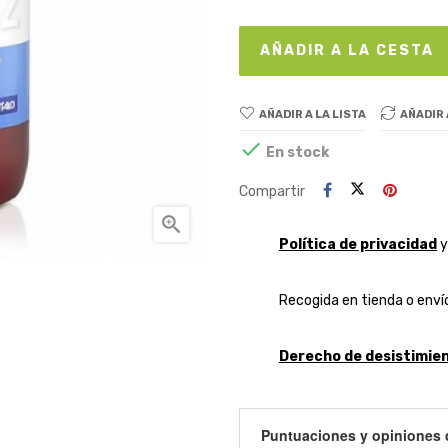
AÑADIR A LA CESTA
AÑADIR A LA LISTA
AÑADIR

En stock
Compartir

Política de privacidad
Recogida en tienda o envío
Derecho de desistimien
Puntuaciones y opiniones 