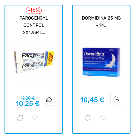
-16%
PAROGENCYL
DORMIDINA 25 MG
CONTROL
- 14...
2X125ML...
Precio
Precio
12,20 €
10,45 €
Precio
10,25 €
regular