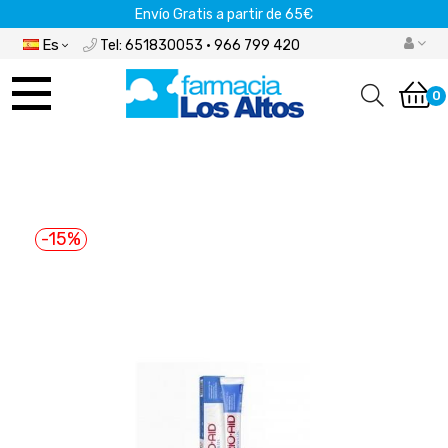
Envío Gratis a partir de 65€
Es
Tel: 651830053 · 966 799 420
Navegación
de
0
palanca
-15%