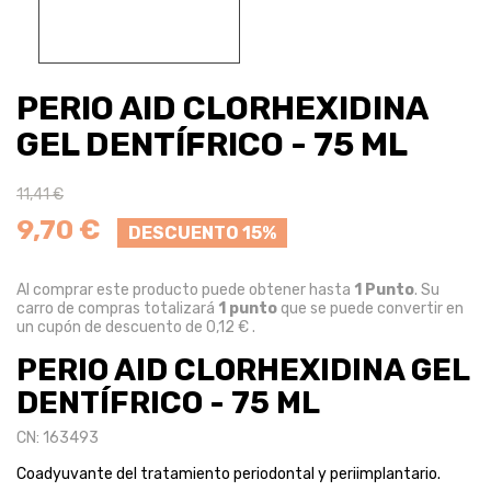
PERIO AID CLORHEXIDINA
GEL DENTÍFRICO - 75 ML
11,41 €
9,70 €
DESCUENTO 15%
Al comprar este producto puede obtener hasta
1
Punto
. Su
carro de compras totalizará
1
punto
que se puede convertir en
un cupón de descuento de
0,12 €
.
PERIO AID CLORHEXIDINA GEL
DENTÍFRICO - 75 ML
CN: 163493
Coadyuvante del tratamiento periodontal y periimplantario.