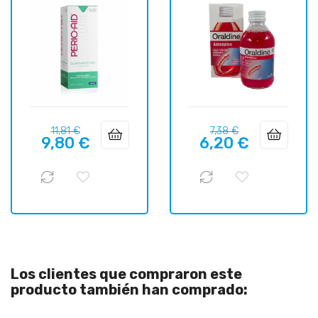
Precio
Precio
Precio
Precio
11,81 €
7,38 €
9,80 €
6,20 €
regular
regular
Los clientes que compraron este
producto también han comprado: