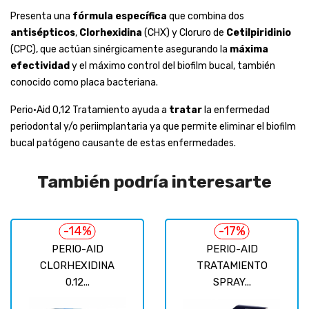
Presenta una
fórmula específica
que combina dos
antisépticos
,
Clorhexidina
(CHX) y Cloruro de
Cetilpiridinio
(CPC), que actúan sinérgicamente asegurando la
máxima
efectividad
y el máximo control del biofilm bucal, también
conocido como placa bacteriana.
Perio·Aid 0,12 Tratamiento ayuda a
tratar
la enfermedad
periodontal y/o periimplantaria ya que permite eliminar el biofilm
bucal patógeno causante de estas enfermedades.
También podría interesarte
-14%
-17%
PERIO-AID
PERIO-AID
CLORHEXIDINA
TRATAMIENTO
0.12...
SPRAY...