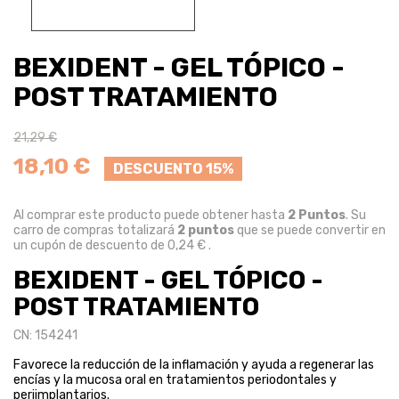
BEXIDENT - GEL TÓPICO -
POST TRATAMIENTO
21,29 €
18,10 €
DESCUENTO 15%
Al comprar este producto puede obtener hasta
2
Puntos
. Su
carro de compras totalizará
2
puntos
que se puede convertir en
un cupón de descuento de
0,24 €
.
BEXIDENT - GEL TÓPICO -
POST TRATAMIENTO
CN: 154241
Favorece la reducción de la inflamación y ayuda a regenerar las
encías y la mucosa oral en tratamientos periodontales y
periimplantarios.