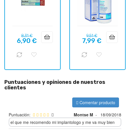
Precio
Precio
Precio
Precio
8,31 €
9,51 €
6,90 €
7,99 €
regular
regular
Puntuaciones y opiniones de nuestros
clientes
Comentar producto
Puntuación:
Montse M
-
18/09/2018
el que me recomendo mi implantologo y me va muy bien