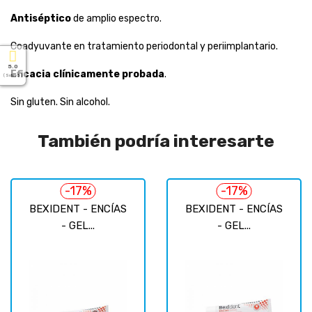
Antiséptico
de amplio espectro.
Coadyuvante en tratamiento periodontal y periimplantario.
5.0
Eficacia clínicamente probada
.
( Sobre 5 )
Sin gluten. Sin alcohol.
También podría interesarte
-17%
-17%
BEXIDENT - ENCÍAS
BEXIDENT - ENCÍAS
- GEL...
- GEL...