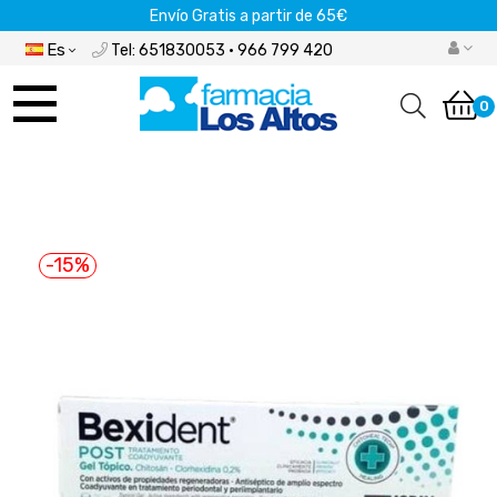
Envío Gratis a partir de 65€
Es
Tel: 651830053 · 966 799 420
Navegación
de
0
palanca
-15%