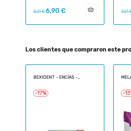
6,90 €
Precio
Precio
Preci
8,31 €
9,51 
regular
regul
Los clientes que compraron este p
BEXIDENT - ENCÍAS -...
MELA
-17%
-1