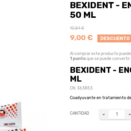
BEXIDENT - EN
50 ML
10,84 €
9,00 €
DESCUENTO 
Al comprar este producto pued
1
punto
que se puede convertir
BEXIDENT - ENC
ML
CN: 363853
Coadyuvante en tratamiento de gi
CANTIDAD