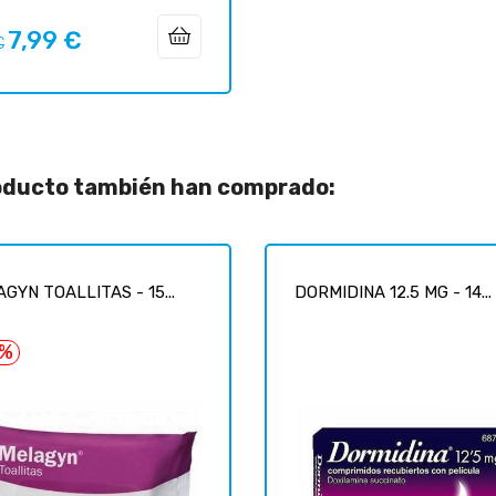
7,99 €
o
Precio
€
ar
roducto también han comprado:
GYN TOALLITAS - 15...
DORMIDINA 12.5 MG - 14...
3%