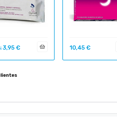
3,95 €
10,45 €
o
Precio
Precio
 €
ar
lientes