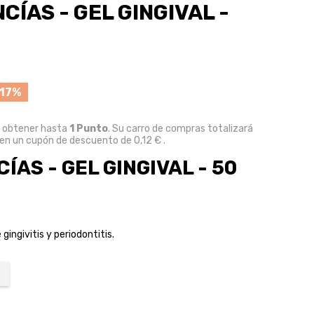
CÍAS - GEL GINGIVAL -
17%
e obtener hasta
1
Punto
. Su carro de compras totalizará
 en un cupón de descuento de
0,12 €
.
ÍAS - GEL GINGIVAL - 50
ngivitis y periodontitis.