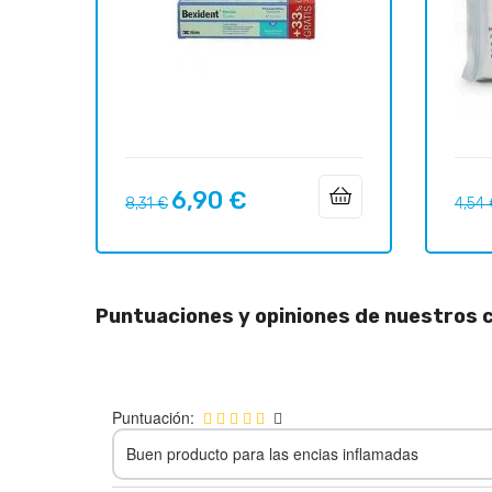
6,90 €
Precio
Precio
Preci
8,31 €
4,54
regular
regul
Puntuaciones y opiniones de nuestros c
Puntuación:
Buen producto para las encias inflamadas