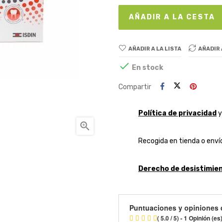
AÑADIR A LA CESTA
AÑADIR A LA LISTA
AÑADIR

En stock
Compartir
Política de privacidad

Recogida en tienda o envío
Derecho de desistimien
Puntuaciones y opiniones 
( 5.0 / 5) - 1 Opinión (es