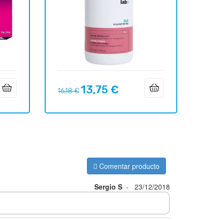
13,75 €
Precio
Precio
16,18 €
regular
Comentar producto
Sergio S
-
23/12/2018