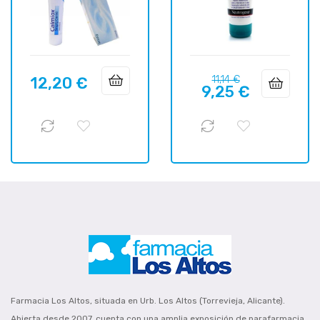
Precio
Precio
12,20 €
11,14 €
Precio
9,25 €
regular
Farmacia Los Altos, situada en Urb. Los Altos (Torrevieja, Alicante).
Abierta desde 2007, cuenta con una amplia exposición de parafarmacia