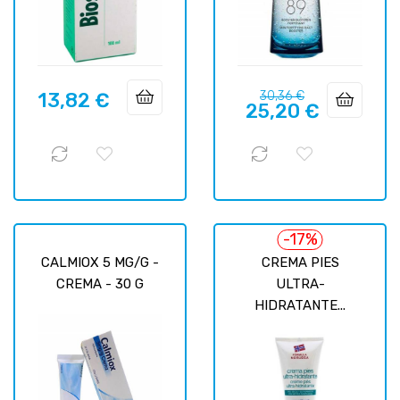
Precio
Precio
13,82 €
30,36 €
Precio
25,20 €
regular
-17%
CALMIOX 5 MG/G -
CREMA PIES
CREMA - 30 G
ULTRA-
HIDRATANTE...