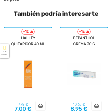
También podría interesarte
-10%
-16%
HALLEY
BEPANTHOL
QUITAPICOR 40 ML
CREMA 30 G
5.0
( Sobre 5 )
Precio
Precio
Precio
Precio
7,78 €
10,65 €
7,00 €
8,95 €
regular
regular