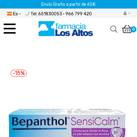
Envío Gratis a partir de 65€
Es
Tel: 651830053 · 966 799 420
Navegación
de
0
palanca
-15%