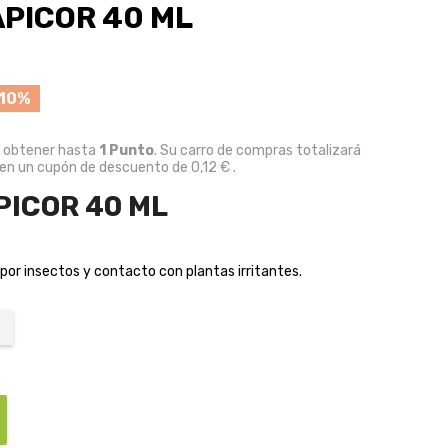
APICOR 40 ML
10%
e obtener hasta
1
Punto
. Su carro de compras totalizará
 en un cupón de descuento de
0,12 €
.
PICOR 40 ML
 por insectos y contacto con plantas irritantes.