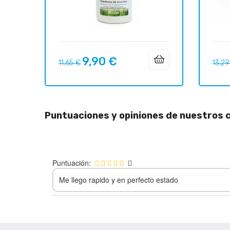
9,90 €
Precio
Precio
Preci
11,65 €
13,29
regular
regul
Puntuaciones y opiniones de nuestros c
Puntuación:
Me llego rapido y en perfecto estado