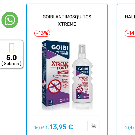
GOIBI ANTIMOSQUITOS
HALL
XTREME
-13%
-1
5.0
( Sobre 5 )
13,95 €
Precio
Precio
Preci
16,03 €
10,47
regular
regul