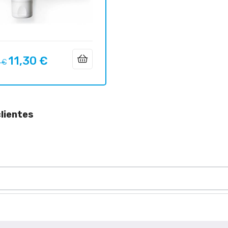
11,30 €
o
Precio
 €
ar
lientes