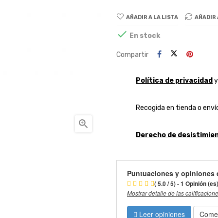
AÑADIR A LA LISTA
AÑADIR

En stock
Compartir
Política de privacidad
Recogida en tienda o envío

Derecho de desistimien
Puntuaciones y opiniones 
( 5.0 / 5) - 1 Opinión (es
Mostrar detalle de las calificacion
Leer opiniones
Comen