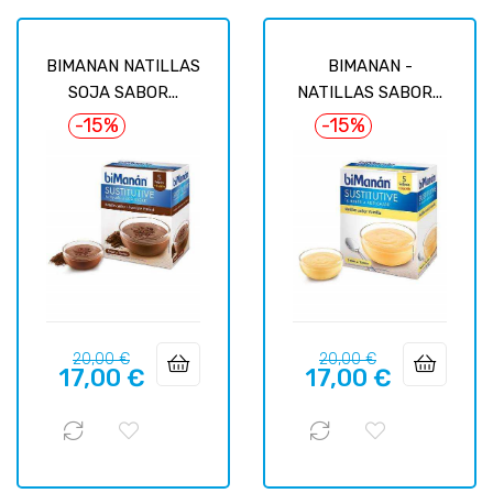
BIMANAN NATILLAS
BIMANAN -
SOJA SABOR...
NATILLAS SABOR...
-15%
-15%
Precio
Precio
Precio
Precio
20,00 €
20,00 €
17,00 €
17,00 €
regular
regular