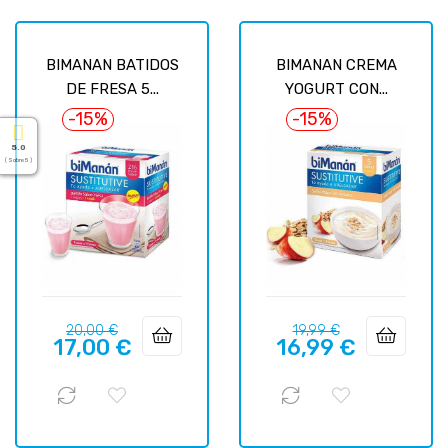
BIMANAN BATIDOS
BIMANAN CREMA
DE FRESA 5...
YOGURT CON...
-15%
-15%
5.0
( Sobre 5 )
Precio
Precio
Precio
Precio
20,00 €
19,99 €
17,00 €
16,99 €
regular
regular