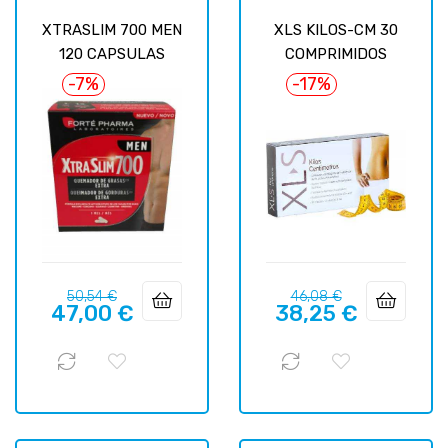
XTRASLIM 700 MEN
XLS KILOS-CM 30
120 CAPSULAS
COMPRIMIDOS
-7%
-17%
Precio
Precio
Precio
Precio
50,54 €
46,08 €
47,00 €
38,25 €
regular
regular