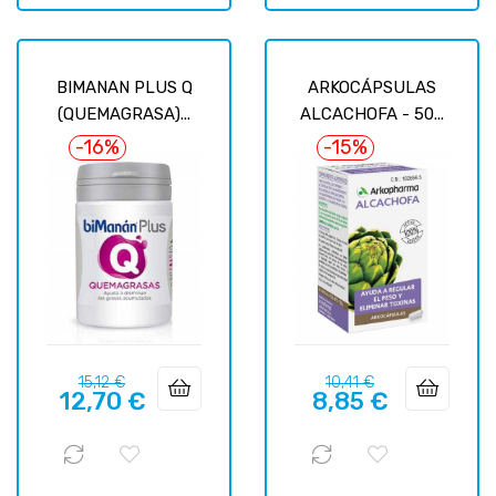
BIMANAN PLUS Q
ARKOCÁPSULAS
(QUEMAGRASA)...
ALCACHOFA - 50...
-16%
-15%
Precio
Precio
Precio
Precio
15,12 €
10,41 €
12,70 €
8,85 €
regular
regular