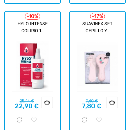
-10%
-17%
HYLO INTENSE
SUAVINEX SET
COLIRIO 1...
CEPILLO Y...
Precio
Precio
Precio
Precio
25,44 €
9,40 €
22,90 €
7,80 €
regular
regular