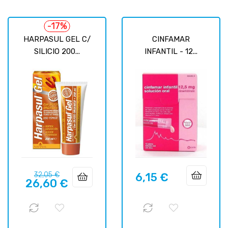
-17%
HARPASUL GEL C/
CINFAMAR
SILICIO 200...
INFANTIL - 12...
Precio
Precio
32,05 €
6,15 €
Precio
26,60 €
regular