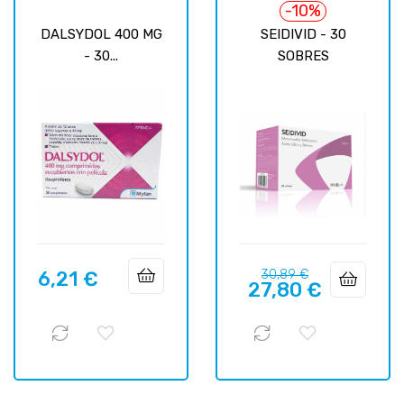
-10%
DALSYDOL 400 MG
SEIDIVID - 30
- 30...
SOBRES
Precio
Precio
6,21 €
30,89 €
Precio
27,80 €
regular