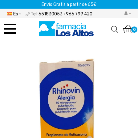
Envío Gratis a partir de 65€
Es
Tel: 651830053 · 966 799 420
Navegación
de
0
palanca