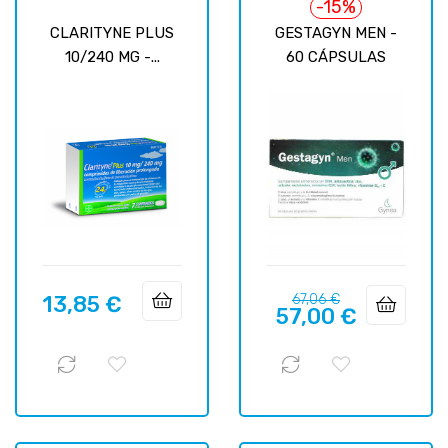
-15%
CLARITYNE PLUS
GESTAGYN MEN -
10/240 MG -...
60 CÁPSULAS
Precio
Precio
13,85 €
67,06 €
Precio
57,00 €
regular