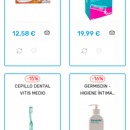
12,58 €
19,99 €
Precio
Precio
-15%
-16%
CEPILLO DENTAL
GERMISDIN -
VITIS MEDIO
HIGIENE ÍNTIMA...