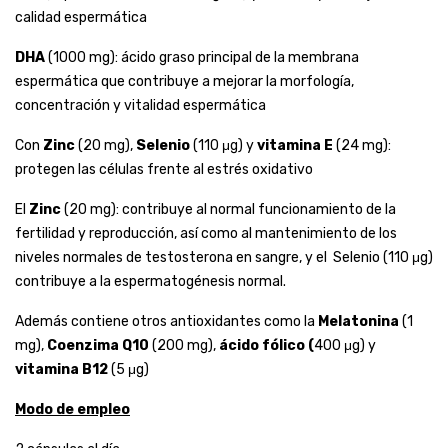
calidad espermática
DHA
(1000 mg): ácido graso principal de la membrana
espermática que contribuye a mejorar la morfología,
concentración y vitalidad espermática
Con
Zinc
(20 mg),
Selenio
(110 μg) y
vitamina E
(24 mg):
protegen las células frente al estrés oxidativo
El
Zinc
(20 mg): contribuye al normal funcionamiento de la
fertilidad y reproducción, así como al mantenimiento de los
niveles normales de testosterona en sangre, y el Selenio (110 μg)
contribuye a la espermatogénesis normal.
Además contiene otros antioxidantes como la
Melatonina
(1
mg),
Coenzima Q10
(200 mg),
ácido fólico (
400 μg) y
vitamina B12
(5 μg)
Modo de empleo