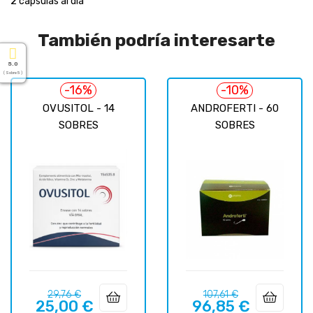
2 cápsulas al día
También podría interesarte
5.0
( Sobre 5 )
-16%
-10%
OVUSITOL - 14
ANDROFERTI - 60
SOBRES
SOBRES
Precio
Precio
Precio
Precio
29,76 €
107,61 €
25,00 €
96,85 €
regular
regular