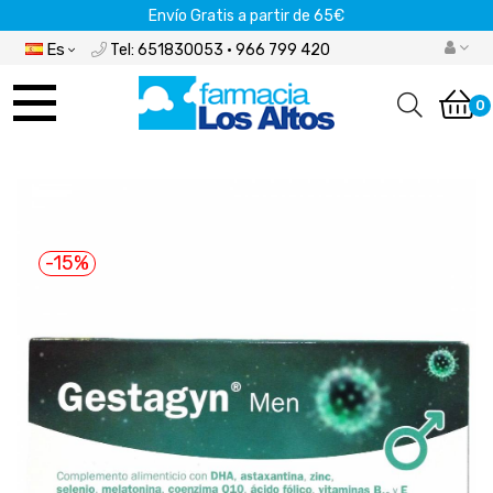
Envío Gratis a partir de 65€
Es
Tel: 651830053 · 966 799 420
Navegación
de
0
palanca
-15%