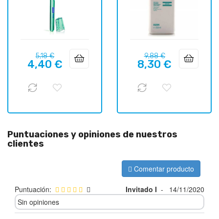
Precio
Precio
Precio
Precio
5,18 €
9,88 €
4,40 €
8,30 €
regular
regular
Puntuaciones y opiniones de nuestros
clientes
Comentar producto
Puntuación:
Invitado I
-
14/11/2020
Sin opiniones