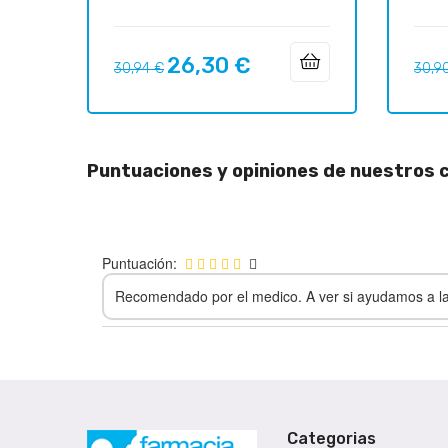
26,30 €
Precio
Precio
Preci
30,94 €
30,9
regular
regul
Puntuaciones y opiniones de nuestros c
Puntuación:
Recomendado por el medico. A ver si ayudamos a la
Categorias