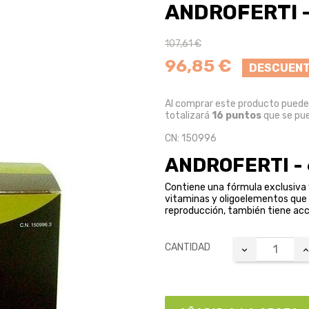
ANDROFERTI -
107,61 €
96,85 €
DESCUENT
Al comprar este producto pued
totalizará
16
puntos
que se pu
CN: 150996
ANDROFERTI -
Contiene una fórmula exclusiva y
vitaminas y oligoelementos que c
reproducción, también tiene acc
CANTIDAD