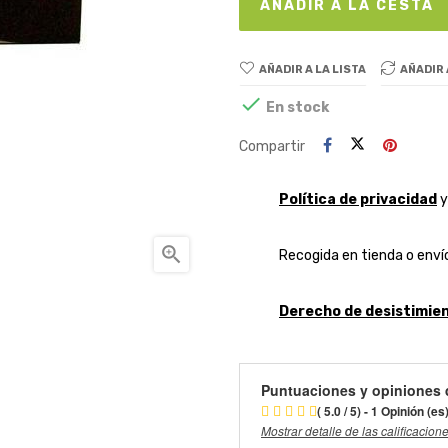
AÑADIR A LA CESTA
AÑADIR A LA LISTA
AÑADIR

En stock
Compartir
Política de privacidad

Recogida en tienda o envío
Derecho de desistimien
Puntuaciones y opiniones 
( 5.0 / 5) - 1 Opinión (es
Mostrar detalle de las calificacion