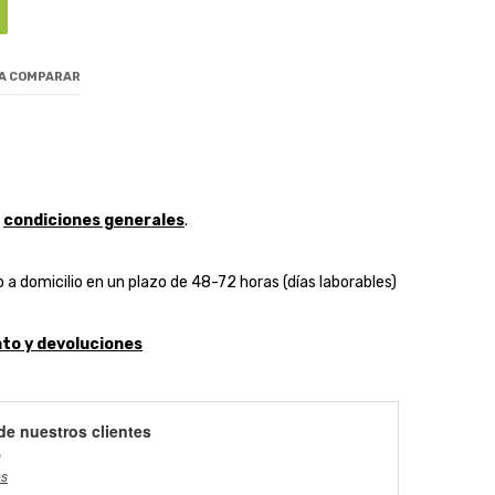
 A COMPARAR
y
condiciones generales
.
 a domicilio en un plazo de 48-72 horas (días laborables)
to y devoluciones
de nuestros clientes
)
es