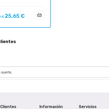
25,65 €
o
Precio
0 €
ar
lientes
 suerte,
Clientes
Información
Servicios