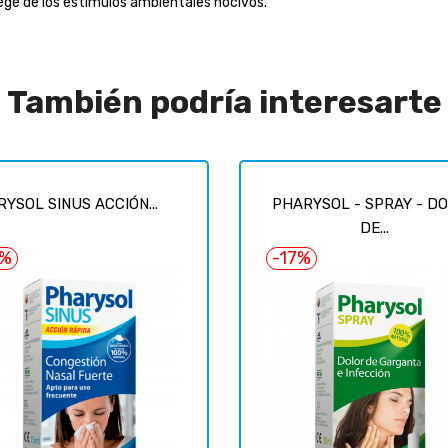
ege de los estímulos ambientales nocivos.
También podría interesarte
YSOL SINUS ACCIÓN...
PHARYSOL - SPRAY - D
DE...
0%
-17%