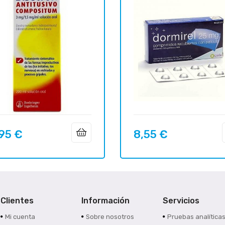
95 €
8,55 €
o
Precio
Clientes
Información
Servicios
Mi cuenta
Sobre nosotros
Pruebas analítica