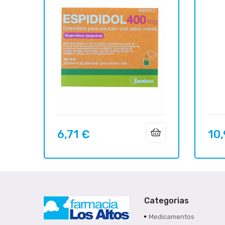
6,71 €
10,
Precio
Preci
Categorias
Medicamentos