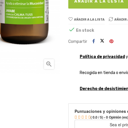
AÑADIR A LA CESTA
AÑADIR A LA LISTA
AÑADIR

En stock
Compartir
Política de privacidad

Recogida en tienda o envío
Derecho de desistimien
Puntuaciones y opiniones 
( 0.0 / 5) - 0 Opinión (es
Sea el pr