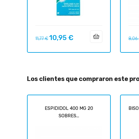
10,95 €
Precio
Precio
Preci
11,77 €
8,06
regular
regul
Los clientes que compraron este p
ESPIDIDOL 400 MG 20
BISO
SOBRES...