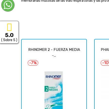
membranas mucosas de las vías respiratorias y las prot
5.0
( Sobre 5 )
RHINOMER 2 - FUERZA MEDIA
PHAR
-...
-7%
-1