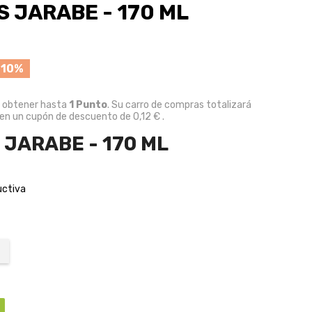
 JARABE - 170 ML
 10%
e obtener hasta
1
Punto
. Su carro de compras totalizará
 en un cupón de descuento de
0,12 €
.
 JARABE - 170 ML
uctiva