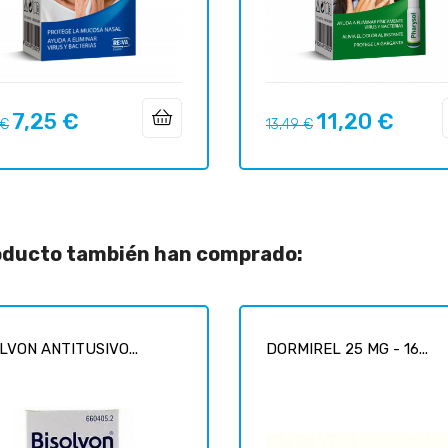
7,25 €
11,20 €
o
Precio
Precio
Precio
 €
13,49 €
ar
regular
roducto también han comprado:
LVON ANTITUSIVO...
DORMIREL 25 MG - 16...