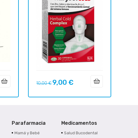
9,00 €
Precio
Precio
10,00 €
regular
Parafarmacia
Medicamentos
s
Mamá y Bebé
Salud Bucodental