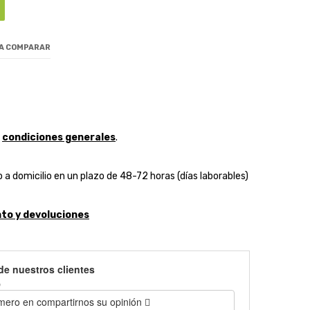
 A COMPARAR
y
condiciones generales
.
 a domicilio en un plazo de 48-72 horas (días laborables)
to y devoluciones
de nuestros clientes
)
imero en compartirnos su opinión