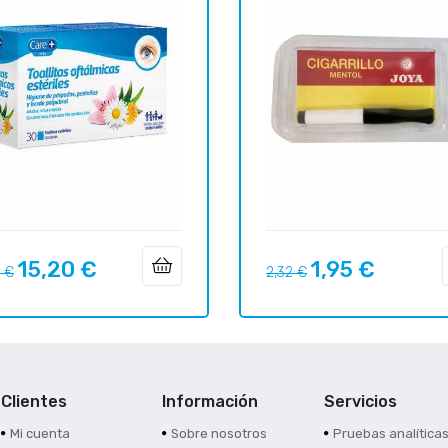
15,20 €
1,95 €
o
Precio
Precio
Precio
9 €
2,32 €
ar
regular
Clientes
Información
Servicios
Mi cuenta
Sobre nosotros
Pruebas analítica