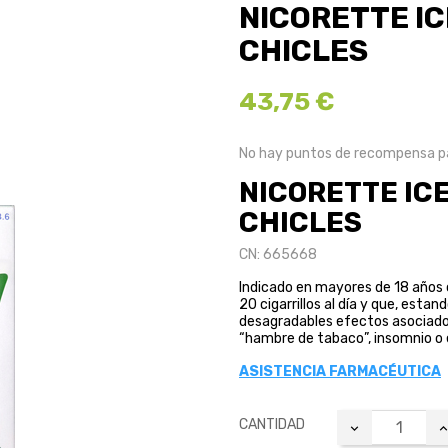
NICORETTE ICE
CHICLES
43,75 €
No hay puntos de recompensa pa
NICORETTE ICE 
CHICLES
CN: 665668
Indicado en mayores de 18 año
20 cigarrillos al día y que, esta
desagradables efectos asociados 
“hambre de tabaco”, insomnio o 
ASISTENCIA FARMACÉUTICA
CANTIDAD