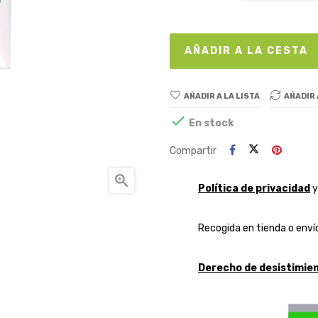
AÑADIR A LA CESTA
AÑADIR A LA LISTA
AÑADIR

En stock
Compartir

Política de privacidad
Recogida en tienda o envío
Derecho de desistimien