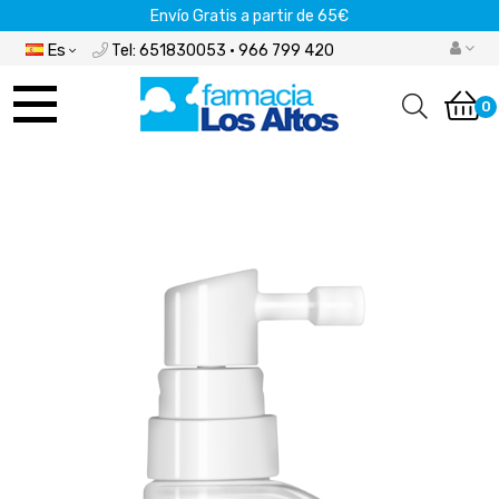
Envío Gratis a partir de 65€
Es
Tel: 651830053 · 966 799 420
Navegación
de
0
palanca