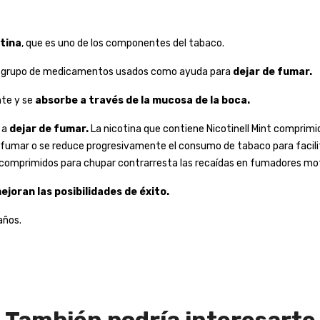
tina
, que es uno de los componentes del tabaco.
un grupo de medicamentos usados como ayuda para
dejar de fumar.
nte y se
absorbe a través de la mucosa de la boca.
 a
dejar de fumar.
La nicotina que contiene Nicotinell Mint comprimid
 fumar o se reduce progresivamente el consumo de tabaco para facilita
int comprimidos para chupar contrarresta las recaídas en fumadores mo
ejoran las posibilidades de éxito.
años.
También podría interesarte