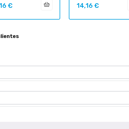
16 €
14,16 €
o
Precio
lientes