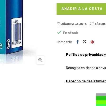
AÑADIR A LA CESTA
AÑADIR A LA LISTA
AÑADIR

En stock
Compartir
Política de privacidad

Recogida en tienda o envío
Derecho de desistimien