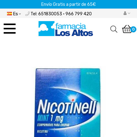
Envío Gratis a partir de 65€
Es
Tel: 651830053 · 966 799 420
Navegación
de
0
palanca