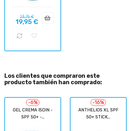
Precio
Precio
23,75 €
19,95 €
regular
Los clientes que compraron este
producto también han comprado:
-6%
-16%
GEL CREMA ISDIN -
ANTHELIOS XL SPF
SPF 50+ -...
50+ STICK...