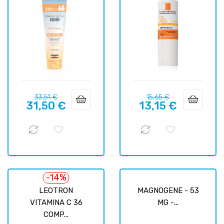
Precio
Precio
Precio
Precio
33,51 €
15,65 €
31,50 €
13,15 €
regular
regular
-14%
LEOTRON
MAGNOGENE - 53
VITAMINA C 36
MG -...
COMP...