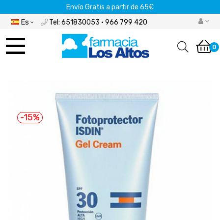
Envío Gratis a partir de 65€
Es
Tel: 651830053 · 966 799 420
Navegación
de
0
palanca
-15%