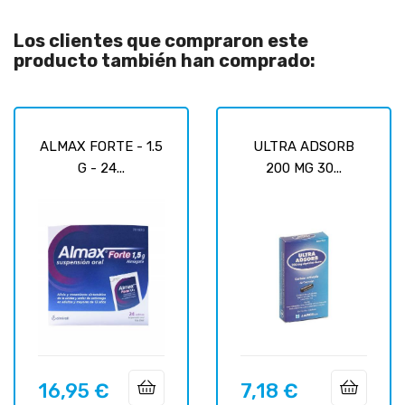
Los clientes que compraron este
producto también han comprado:
ALMAX FORTE - 1.5
ULTRA ADSORB
G - 24...
200 MG 30...
16,95 €
7,18 €
Precio
Precio