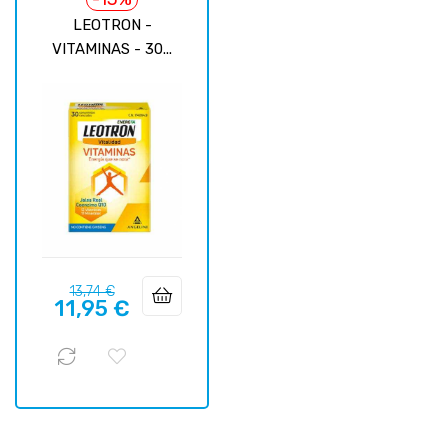
LEOTRON -
VITAMINAS - 30...
Precio
Precio
13,74 €
11,95 €
regular