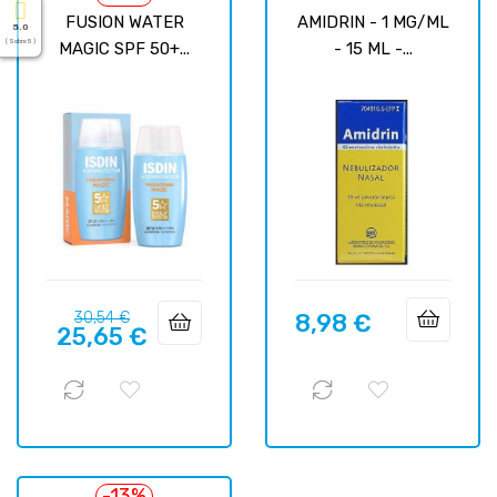
FUSION WATER
AMIDRIN - 1 MG/ML
5.0
( Sobre 5 )
MAGIC SPF 50+...
- 15 ML -...
Precio
Precio
30,54 €
8,98 €
Precio
25,65 €
regular
-13%