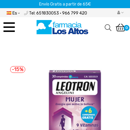
Envío Gratis a partir de 65€
Es
Tel: 651830053 · 966 799 420
Navegación
de
0
palanca
-15%