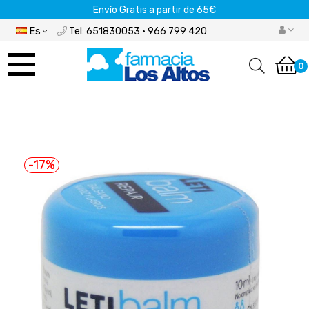
Envío Gratis a partir de 65€
Es
Tel: 651830053 · 966 799 420
Navegación
de
0
palanca
-17%