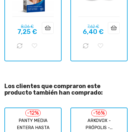
Precio
Precio
Precio
Precio
8,06 €
7,62 €
7,25 €
6,40 €
regular
regular
Los clientes que compraron este
producto también han comprado:
-12%
-16%
PANTY MEDIA
ARKOVOX -
ENTERA HASTA
PRÓPOLIS -...