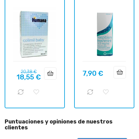
Precio
Precio
20,38 €
7,90 €
Precio
18,55 €
regular
Puntuaciones y opiniones de nuestros
clientes