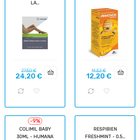
LA...
Precio
Precio
Precio
Precio
27,50 €
14,52 €
24,20 €
12,20 €
regular
regular
-9%
COLIMIL BABY
RESPIBIEN
30ML - HUMANA
FRESHMINT - 0.5...