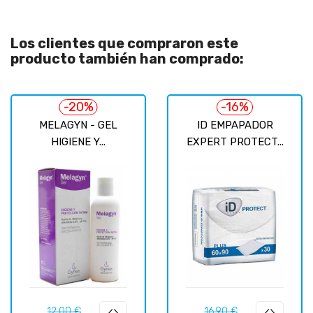
Los clientes que compraron este
producto también han comprado:
-20%
-16%
MELAGYN - GEL
ID EMPAPADOR
HIGIENE Y...
EXPERT PROTECT...
Precio
Precio
Precio
Precio
12,00 €
16,90 €