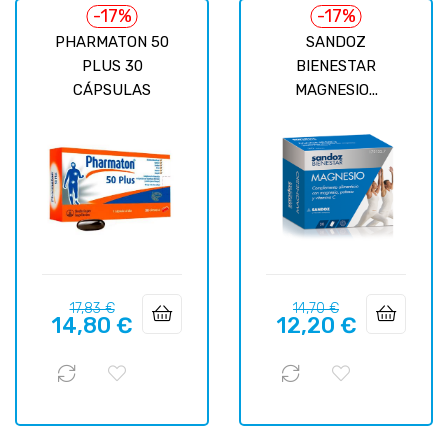
-17%
-17%
PHARMATON 50
SANDOZ
PLUS 30
BIENESTAR
CÁPSULAS
MAGNESIO...
Precio
Precio
Precio
Precio
17,83 €
14,70 €
14,80 €
12,20 €
regular
regular