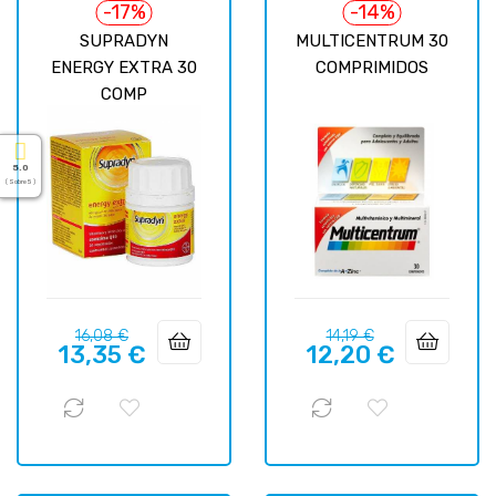
-17%
-14%
SUPRADYN
MULTICENTRUM 30
ENERGY EXTRA 30
COMPRIMIDOS
COMP
5.0
( Sobre 5 )
Precio
Precio
Precio
Precio
16,08 €
14,19 €
13,35 €
12,20 €
regular
regular