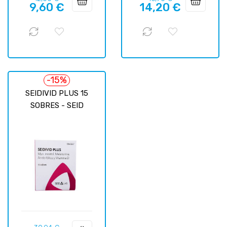
9,60 €
14,20 €
regular
regular
-15%
SEIDIVID PLUS 15
SOBRES - SEID