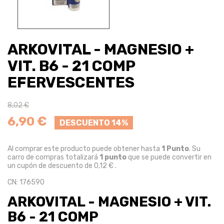
ARKOVITAL - MAGNESIO +
VIT. B6 - 21 COMP
EFERVESCENTES
8,02 €
6,90 €
DESCUENTO 14%
Al comprar este producto puede obtener hasta
1
Punto
. Su
carro de compras totalizará
1
punto
que se puede convertir en
un cupón de descuento de
0,12 €
.
CN: 176590
ARKOVITAL - MAGNESIO + VIT.
B6 - 21 COMP