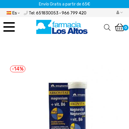
Envío Gratis a partir de 65€
Es
Tel: 651830053 · 966 799 420
Navegación
de
0
palanca
-14%