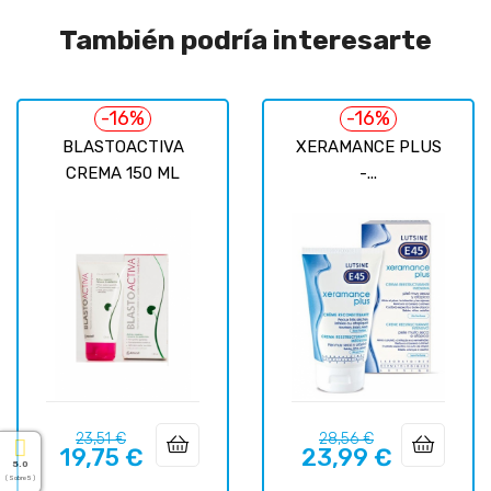
También podría interesarte
-16%
-16%
BLASTOACTIVA
XERAMANCE PLUS
CREMA 150 ML
-...
Precio
Precio
Precio
Precio
23,51 €
28,56 €
19,75 €
23,99 €
regular
regular
5.0
( Sobre 5 )