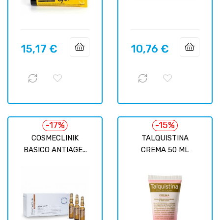
15,17 €
10,76 €
Precio
Precio
-17%
-15%
COSMECLINIK
TALQUISTINA
BASICO ANTIAGE...
CREMA 50 ML