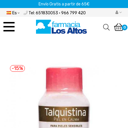
Envío Gratis a partir de 65€
Es
Tel: 651830053 · 966 799 420
Navegación
de
0
palanca
-15%