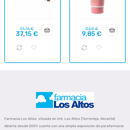
Precio
Precio
Precio
Precio
44,76 €
11,59 €
37,15 €
9,85 €
regular
regular
Farmacia Los Altos, situada en Urb. Los Altos (Torrevieja, Alicante).
Abierta desde 2007, cuenta con una amplia exposición de parafarmacia