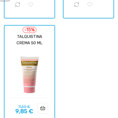
-15%
TALQUISTINA
CREMA 50 ML
Precio
Precio
11,59 €
9,85 €
regular