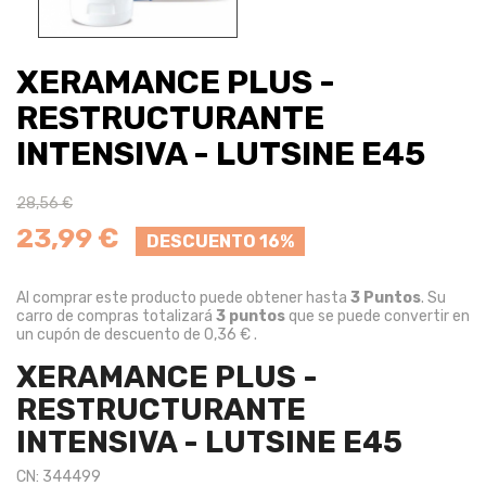
XERAMANCE PLUS -
RESTRUCTURANTE
INTENSIVA - LUTSINE E45
28,56 €
23,99 €
DESCUENTO 16%
Al comprar este producto puede obtener hasta
3
Puntos
. Su
carro de compras totalizará
3
puntos
que se puede convertir en
un cupón de descuento de
0,36 €
.
XERAMANCE PLUS -
RESTRUCTURANTE
INTENSIVA - LUTSINE E45
CN: 344499