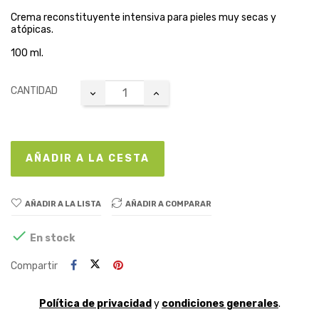
Crema reconstituyente intensiva para pieles muy secas y
atópicas.
100 ml.
CANTIDAD
AÑADIR A LA CESTA
AÑADIR A LA LISTA
AÑADIR A COMPARAR

En stock
Compartir
Política de privacidad
y
condiciones generales
.