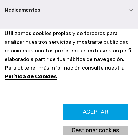

Medicamentos
Utilizamos cookies propias y de terceros para
analizar nuestros servicios y mostrarte publicidad
relacionada con tus preferencias en base a un perfil
elaborado a partir de tus hábitos de navegación.
Para obtener más información consulte nuestra
Política de Cookies
.
Farmacia Los Altos nº756
ACEPTAR
Ldo. Alfredo Aparicio Grau 22555408K
N. Col. Colegio Oficial de Farmacéuticos de Alicante 4327
Nº de autorización A-790-F
Gestionar cookies
C/ Moncayo, 97 (Vistalmar) Urb. Los Altos
03185 Torrevieja, Alicante (España)