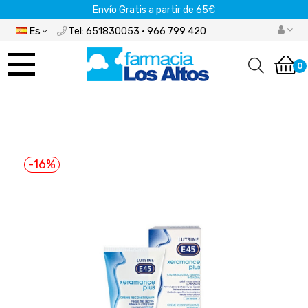
Envío Gratis a partir de 65€
Es
Tel: 651830053 · 966 799 420
Navegación
de
0
palanca
-16%