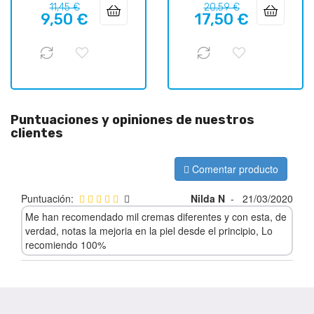
Precio
Precio
Precio
Precio
11,45 €
20,59 €
9,50 €
17,50 €
regular
regular
Puntuaciones y opiniones de nuestros
clientes
Comentar producto
Puntuación:
Nilda N
-
21/03/2020
Me han recomendado mil cremas diferentes y con esta, de
verdad, notas la mejoria en la piel desde el principio, Lo
recomiendo 100%