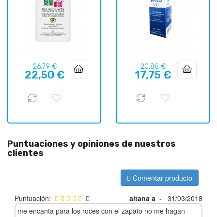
Precio
Precio
Precio
Precio
26,79 €
20,88 €
22,50 €
17,75 €
regular
regular
Puntuaciones y opiniones de nuestros
clientes
Comentar producto
Puntuación:
aitana a
-
31/03/2018
me encanta para los roces con el zapato no me hagan