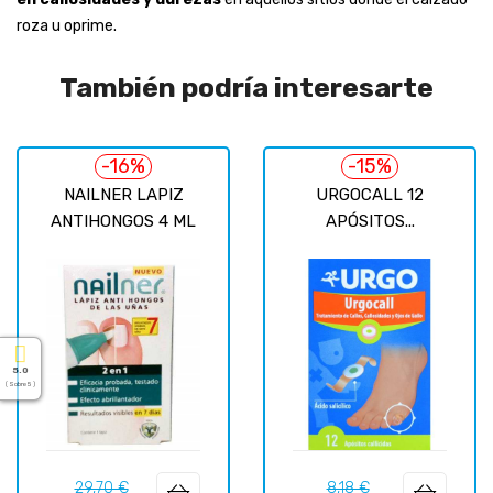
roza u oprime.
También podría interesarte
-16%
-15%
NAILNER LAPIZ
URGOCALL 12
ANTIHONGOS 4 ML
APÓSITOS...
5.0
( Sobre 5 )
Precio
Precio
Precio
Precio
29,70 €
8,18 €