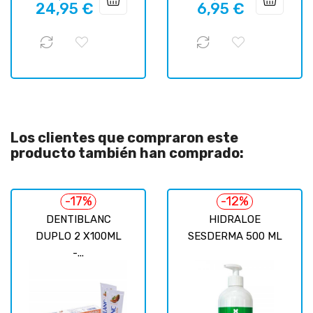
24,95 €
6,95 €
regular
regular
Los clientes que compraron este
producto también han comprado:
-17%
-12%
DENTIBLANC
HIDRALOE
DUPLO 2 X100ML
SESDERMA 500 ML
-...