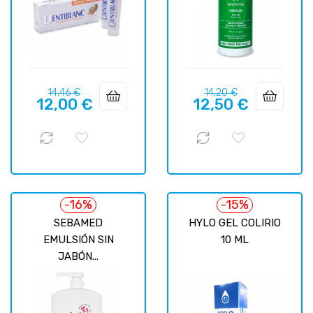
Precio
Precio
Precio
Precio
14,46 €
14,20 €
12,00 €
12,50 €
regular
regular
-16%
-15%
SEBAMED
HYLO GEL COLIRIO
EMULSIÓN SIN
10 ML
JABÓN...