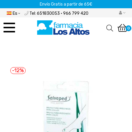
Envío Gratis a partir de 65€
Es
Tel: 651830053 · 966 799 420
Navegación
de
0
palanca
-12%